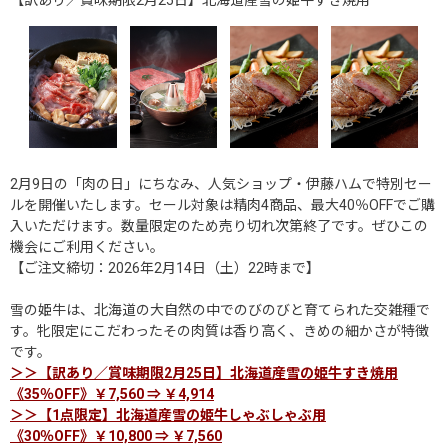
2月9日の「肉の日」にちなみ、人気ショップ・伊藤ハムで特別セー
ルを開催いたします。セール対象は精肉4商品、最大40％OFFでご購
入いただけます。数量限定のため売り切れ次第終了です。ぜひこの
機会にご利用ください。
【ご注文締切：2026年2月14日（土）22時まで】
雪の姫牛は、北海道の大自然の中でのびのびと育てられた交雑種で
す。牝限定にこだわったその肉質は香り高く、きめの細かさが特徴
です。
＞＞【訳あり／賞味期限2月25日】北海道産雪の姫牛すき焼用
《35％OFF》￥7,560 ⇒ ￥4,914
＞＞【1点限定】北海道産雪の姫牛しゃぶしゃぶ用
《30％OFF》￥10,800 ⇒ ￥7,560