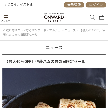
ようこそ、
ゲスト
様
会員登録
ログイン
メニュー
お取り寄せグルメならオンワード・マルシェ
>
ニュース
>
【最大40％OFF】伊
藤ハムの肉の日限定セール
ニュース
【最大40％OFF】伊藤ハムの肉の日限定セール