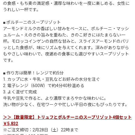
の食感・もち麦の満足感・濃厚な味わいを一度に楽しめる、女性に
うれしい一杯です。
■ ポルチーニのスープリゾット
アーモンドミルクの香ばしい甘みをベースに、ポルチーニ・マッシ
ュルーム・えのきの旨みを重ねた、きのこ好きにはたまらない一
杯。モロッコインゲンの自然な甘みと、スライスアーモンドのパリ
ッとした食感が、味にリズムを与えてくれます。深みがありながら
もやさしい味わいで、夜遅めの食事にも選びやすいスープリゾット
です。
■ 作り方は簡単！レンジで約5分
1. カップに水・牛乳・豆乳などお好みの水分を注ぐ
2. 電子レンジ（600W）で約4分40秒温める
3. よく混ぜて完成
牛乳や豆乳で作ると、より濃厚でまろやかな味わいに。
洗い物が少なく、在宅ワークや忙しい平日の夜にもぴったりです。
＞＞【数量限定】トリュフとポルチーニのスープリゾット4個セット
￥5,832
※ご注文締切：2月28日（土）22時まで