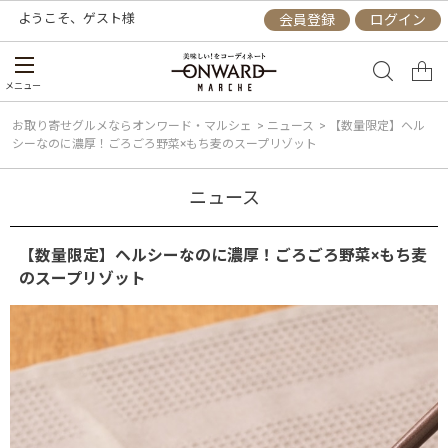
ようこそ、
ゲスト
様
会員登録
ログイン
メニュー
お取り寄せグルメならオンワード・マルシェ
>
ニュース
>
【数量限定】ヘル
シーなのに濃厚！ごろごろ野菜×もち麦のスープリゾット
ニュース
【数量限定】ヘルシーなのに濃厚！ごろごろ野菜×もち麦
のスープリゾット