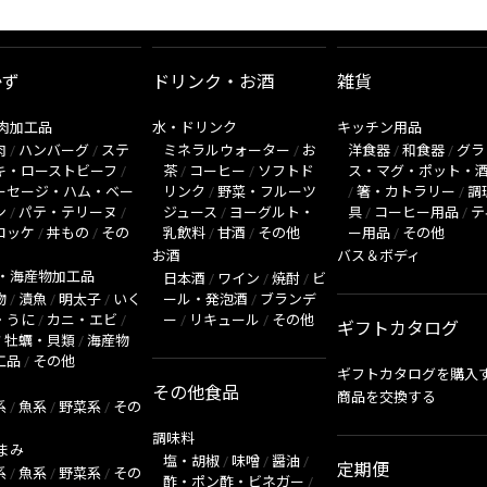
かず
ドリンク・お酒
雑貨
肉加工品
水・ドリンク
キッチン用品
肉
/
ハンバーグ
/
ステ
ミネラルウォーター
/
お
洋食器
/
和食器
/
グラ
キ・ローストビーフ
/
茶
/
コーヒー
/
ソフトド
ス・マグ・ポット・
ーセージ・ハム・ベー
リンク
/
野菜・フルーツ
/
箸・カトラリー
/
調
ン
/
パテ・テリーヌ
/
ジュース
/
ヨーグルト・
具
/
コーヒー用品
/
テ
ロッケ
/
丼もの
/
その
乳飲料
/
甘酒
/
その他
ー用品
/
その他
お酒
バス＆ボディ
・海産物加工品
日本酒
/
ワイン
/
焼酎
/
ビ
物
/
漬魚
/
明太子
/
いく
ール・発泡酒
/
ブランデ
・うに
/
カニ・エビ
/
ー
/
リキュール
/
その他
ギフトカタログ
/
牡蠣・貝類
/
海産物
工品
/
その他
ギフトカタログを購入
その他食品
商品を交換する
系
/
魚系
/
野菜系
/
その
調味料
まみ
塩・胡椒
/
味噌
/
醤油
/
定期便
系
/
魚系
/
野菜系
/
その
酢・ポン酢・ビネガー
/