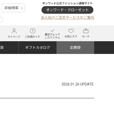
オンワード公式ファッション通販サイト
詳細検索
オンワード・クローゼット
法人向けご注文サービスのご案内
プ
最近チェック
お気に入り
カート
マイページ
ご利用ガイド
したアイテム
雑貨
ギフトカタログ
定期便
2026.01.26 UPDATE