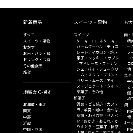
新着商品
スイーツ・果物
お
すべて
スイーツ
肉・
スイーツ・果物
ケーキ・ロールケーキ
/
精
バームクーヘン
/
チョコ
ー
おかず
レート
/
マカロン
/
焼き
ソ
お米・パン・麺
菓子・クッキー・サブレ
コ
ドリンク・お酒
/
マドレーヌ・フィナン
コ
その他食品
シェ
/
パイ・シュークリ
他
雑貨
ーム・スフレ
/
プリン・
魚介
ゼリー・ムース
/
アイ
干
ス・ジェラート
/
タルト
/
ら
地域から探す
栗菓子
/
その他
鰻
和菓子
加
饅頭・どら焼き
/
カステ
北海道・東北
鍋
ラ
/
羊羹・最中・金つば
/
関東
肉
葛餅・わらび餅
/
せんべ
他
中部
い
/
おかき・あられ・か
おつ
近畿
りんとう・豆菓子
/
抹茶
/
肉
中国・四国
大福
/
だんご
/
おはぎ
/
そ