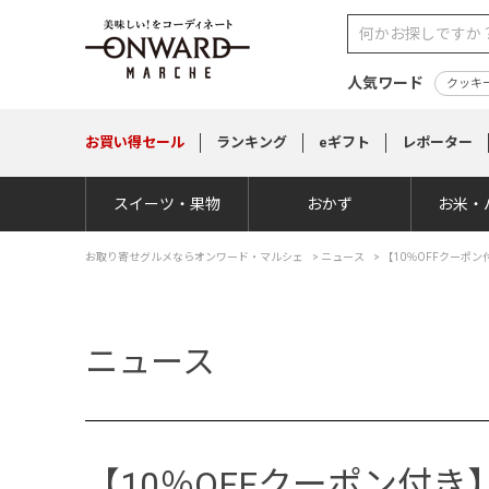
人気ワード
クッキ
お買い得
セール
ランキング
eギフト
レポーター
スイーツ・果物
おかず
お米・
お取り寄せグルメならオンワード・マルシェ
>
ニュース
> 【10％OFFクーポ
ニュース
【10％OFFクーポン付き