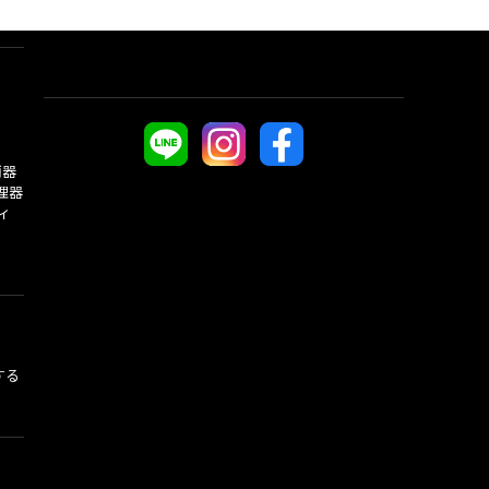
酒器
理器
ィ
する