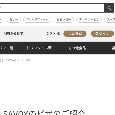
ー
ゼリー
フクハラファーム
お食い初め
アトリエやまこ
スー
地域から探す
会員登録
ログイン
ゲスト 様
パン・麺
ドリンク・お酒
その他食品
ン付き】SAVOYのピザのご紹介
】SAVOYのピザのご紹介