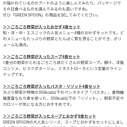
が描かれているのかアートのように楽しんでみたり、パッケージで
その日食べるものを選んでみるのも良いですね。
ぜひ『GREEN SPOON』の商品を試してみてください。
＞＞ごろごろ野菜が入ったおかず4食セット
和・洋・中・エスニックの人気メニュー4種のおかずキットです。ど
のメニューもたっぷりの野菜とたんぱく質を摂ることができ、ボリ
ュームも満点。
＞＞ごろごろ野菜が入ったスープ4食セット
1食分の野菜がとれるごろごろ具だくさんの野菜スープ。豚汁、洋風
コンソメ、ビスクポタージュ、ミネストローネという定番のライン
ナップです。
＞＞ごろごろ野菜が入ったパスタ・リゾット4食セット
大ぶり野菜が特徴の350kcal以下のペンネタイプ「パスタ」。食物繊
維豊富なもち麦を使った、350kcal以下の「リゾット」。野菜不足や
カロリーが気になる方におすすめです。
＞＞ごろごろ野菜が入ったスープとおかず8食セット
GREEN SPOONの大人気シリーズ、スープとおかずをセットにしまし