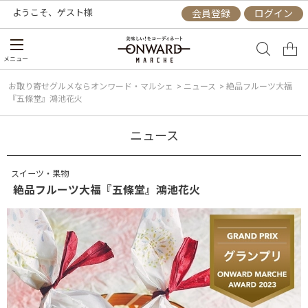
ようこそ、
ゲスト
様
会員登録
ログイン
メニュー
お取り寄せグルメならオンワード・マルシェ
>
ニュース
>
絶品フルーツ大福
『五條堂』鴻池花火
ニュース
スイーツ・果物
絶品フルーツ大福『五條堂』鴻池花火