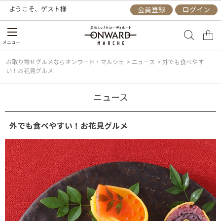
ようこそ、
ゲスト
様
会員登録
ログイン
メニュー
お取り寄せグルメならオンワード・マルシェ
>
ニュース
>
外でも食べやす
い！お花見グルメ
ニュース
外でも食べやすい！お花見グルメ