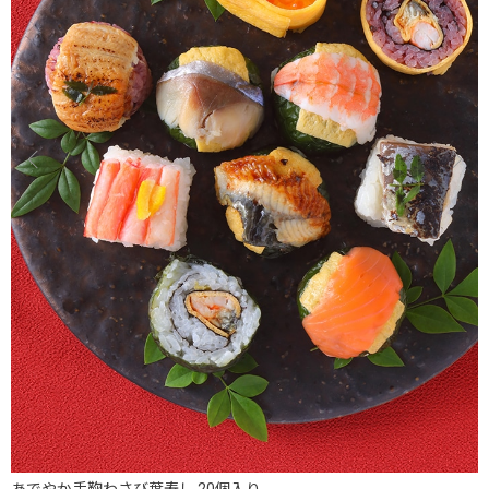
あでやか手鞠わさび葉寿し 20個入り