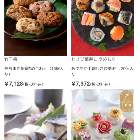
竹千寿
わさび葉寿し うめもり
笹ちまき5種詰め合わせ（15個入
あでやか手鞠わさび葉寿し 20個入
り）
り
￥7,128
￥7,372
（税・送料込）
（税・送料込）