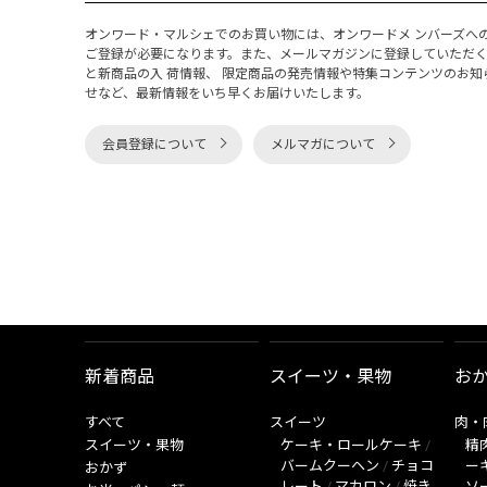
オンワード・マルシェでのお買い物には、オンワードメ ンバーズへ
ご登録が必要になります。また、メールマガジンに登録していただ
と新商品の入 荷情報、 限定商品の発売情報や特集コンテンツのお知
せなど、最新情報をいち早くお届けいたします。
会員登録について
メルマガについて
新着商品
スイーツ・果物
お
すべて
スイーツ
肉・
スイーツ・果物
ケーキ・ロールケーキ
/
精
バームクーヘン
/
チョコ
ー
おかず
レート
/
マカロン
/
焼き
ソ