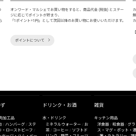
の
オンワード・マルシェでお買い物をすると、商品代金 (税抜) とステー
く
ジに応じてポイントが貯まり、
ら
「1ポイント=1円」として次回以降のお買い物にお使いいただけます。
ポイントについて
かず
ドリンク・お酒
雑貨
肉加工品
水・ドリンク
キッチン用品
肉
/
ハンバーグ
/
ステ
ミネラルウォーター
/
お
洋食器
/
和食器
/
グラ
キ・ローストビーフ
/
茶
/
コーヒー
/
ソフトド
ス・マグ・ポット・
ーセージ・ハム・ベー
リンク
/
野菜・フルーツ
/
箸・カトラリー
/
調