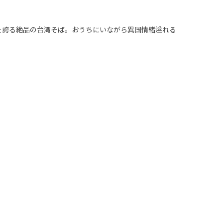
を誇る絶品の台湾そば。おうちにいながら異国情緒溢れる
食入り
【ラオマ・バンメン】台湾まぜそば 担々麺 8