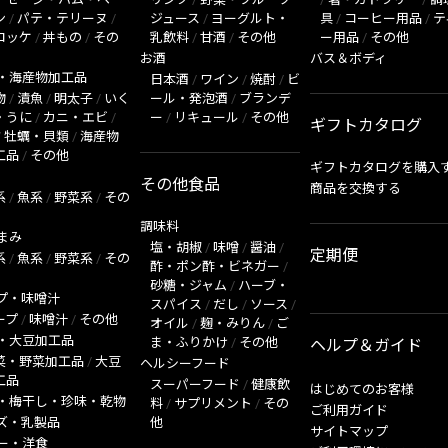
ン
/
パテ・テリーヌ
/
ジュース
/
ヨーグルト・
具
/
コーヒー用品
/
テ
ロッケ
/
丼もの
/
その
乳飲料
/
甘酒
/
その他
ー用品
/
その他
お酒
バス＆ボディ
・海産物加工品
日本酒
/
ワイン
/
焼酎
/
ビ
物
/
漬魚
/
明太子
/
いく
ール・発泡酒
/
ブランデ
・うに
/
カニ・エビ
/
ー
/
リキュール
/
その他
ギフトカタログ
/
牡蠣・貝類
/
海産物
工品
/
その他
ギフトカタログを購入
その他食品
商品を交換する
系
/
魚系
/
野菜系
/
その
調味料
まみ
塩・胡椒
/
味噌
/
醤油
/
定期便
系
/
魚系
/
野菜系
/
その
酢・ポン酢・ビネガー
/
砂糖・ジャム
/
ハーブ・
プ・味噌汁
スパイス
/
だし
/
ソース
/
ープ
/
味噌汁
/
その他
オイル
/
麹・みりん
/
ご
・大豆加工品
ま・ふりかけ
/
その他
ヘルプ＆ガイド
菜・野菜加工品
/
大豆
ヘルシーフード
工品
スーパーフード
/
健康飲
はじめてのお客様
・梅干し・珍味・乾物
料
/
サプリメント
/
その
ご利用ガイド
ズ・乳製品
他
サイトマップ
ー・洋食