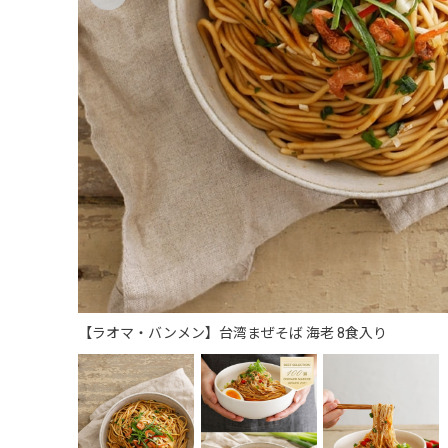
【ラオマ・バンメン】台湾まぜそば 海老 8食入り