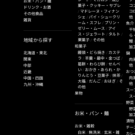
お米・パン・麺
菓子・クッキー・サブレ
コ
ドリンク・お酒
/
マドレーヌ・フィナン
コ
その他食品
シェ
/
パイ・シュークリ
他
雑貨
ーム・スフレ
/
プリン・
魚介
ゼリー・ムース
/
アイ
干
ス・ジェラート
/
タルト
/
ら
地域から探す
栗菓子
/
その他
鰻
和菓子
加
饅頭・どら焼き
/
カステ
北海道・東北
鍋
ラ
/
羊羹・最中・金つば
/
関東
肉
葛餅・わらび餅
/
せんべ
他
中部
い
/
おかき・あられ・か
おつ
近畿
りんとう・豆菓子
/
抹茶
/
肉
中国・四国
大福
/
だんご
/
おはぎ
/
そ
他
九州・沖縄
の他
スー
果物
ス
野菜
野
お米・パン・麺
加
漬物
お米・雑穀
チー
白米
/
無洗米
/
玄米・雑
カレ