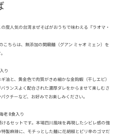
ば
この度人気の台湾まぜそばがおうちで味わえる『ラオマ・
味のこちらは、無添加の関廟麺（グアン ミャオ ミェン）を
す。
食入り
ネギ油と、黄金色で肉質がきめ細かな金鈎蝦（干しエビ）
がバランスよく配合された濃厚ダレをからませて楽しむさ
やパクチーなど、お好みでお楽しみください。
海老 8食入り
頂けるセットです。本場四川風味を再現したシビレ感の強
の特製麻辣に、モチっとした麺に花胡椒とピリ辛のゴマだ