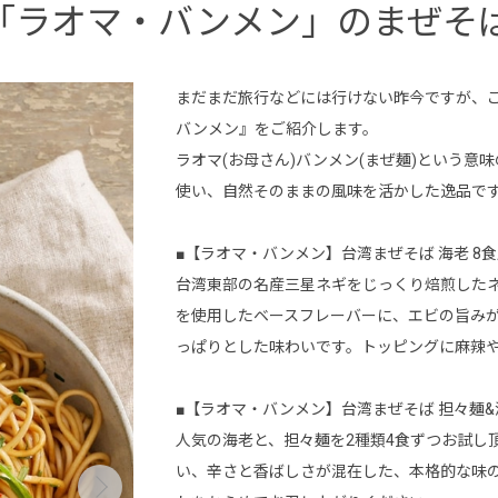
「ラオマ・バンメン」のまぜそ
まだまだ旅行などには行けない昨今ですが、
バンメン』をご紹介します。
ラオマ(お母さん)バンメン(まぜ麺)という意
使い、自然そのままの風味を活かした逸品で
■【ラオマ・バンメン】台湾まぜそば 海老 8
台湾東部の名産三星ネギをじっくり焙煎した
を使用したベースフレーバーに、エビの旨み
っぱりとした味わいです。トッピングに麻辣
■【ラオマ・バンメン】台湾まぜそば 担々麺&
人気の海老と、担々麺を2種類4食ずつお試し
い、辛さと香ばしさが混在した、本格的な味