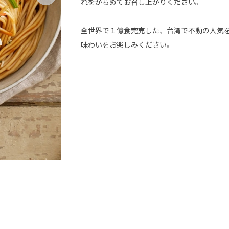
れをからめてお召し上がりください。
全世界で１億食完売した、台湾で不動の人気
味わいをお楽しみください。
【ラオマ・バンメン】台湾まぜそば 担々麺&海老 8