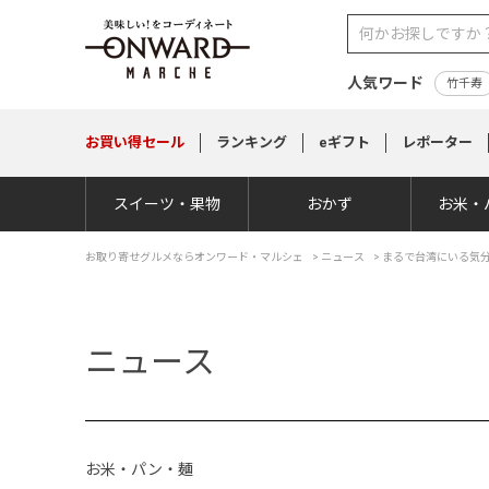
人気ワード
竹千寿
お買い得
セール
ランキング
eギフト
レポーター
スイーツ・果物
おかず
お米・
お取り寄せグルメならオンワード・マルシェ
>
ニュース
> まるで台湾にいる気
ニュース
お米・パン・麺