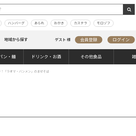
ハンバーグ
あられ
おかき
カステラ
モロゾフ
地域から探す
会員登録
ログイン
ゲスト 様
パン・麺
ドリンク・お酒
その他食品
分！「ラオマ・バンメン」のまぜそば