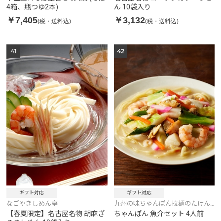
4箱、瓶つゆ2本)
ん 10袋入り
￥7,405
￥3,132
(税・送料込)
(税・送料込)
41
42
ギフト対応
ギフト対応
なごやきしめん亭
九州の味ちゃんぽん拉麺のたけん
こ
【春夏限定】名古屋名物 胡麻ざ
ちゃんぽん 魚介セット 4人前