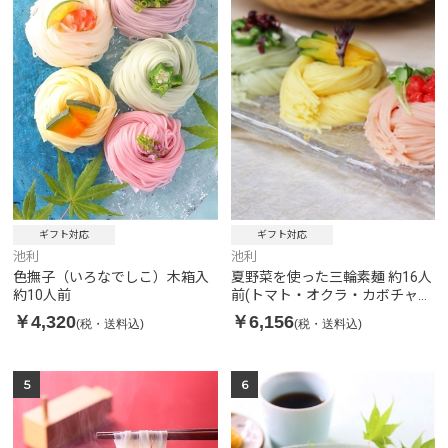
ギフト対応
ギフト対応
池利
池利
夏野菜を使った三輪素麺 約16人
色撫子（いろなでしこ）木箱入
前(トマト・オクラ・カボチャ・
約10人前
白)
￥6,156
￥4,320
(税・送料込)
(税・送料込)
5
6