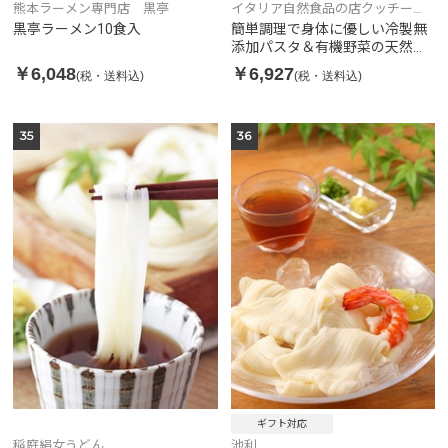
熊本ラーメン専門店 黒亭
イタリア自然食品の店クッチー
ナ・リナルド
黒亭ラーメン10食入
簡単調理で身体に優しい冷製無
添加パスタ＆有機野菜の天然酵
母ピザセット(パスタ2食、ピザ5
￥6,048
￥6,927
(税・送料込)
(税・送料込)
枚入)
35
36
ギフト対応
稲庭絹女うどん
池利