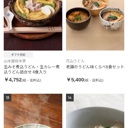
ギフト対応
山本屋総本家
花山うどん
生みそ煮込うどん・生カレー煮
老舗のうどん味くらべ6食セット
込うどん詰合せ 4食入り
￥4,752
￥5,400
(税・送料込)
(税・送料込)
13
14