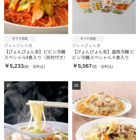
ギフト対応
ギフト対応
ぴょんぴょん舎
ぴょんぴょん舎
【ぴょんぴょん舎】ピビン冷麺
【ぴょんぴょん舎】盛岡冷麺 ピ
スペシャル4食入り（具材付き）
ビン冷麺スペシャル４食入り
￥5,233
￥5,067
(税・送料込)
(税・送料込)
21
22