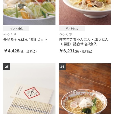
ギフト対応
ギフト対応
みろくや
みろくや
長崎ちゃんぽん 10食セット
具材付きちゃんぽん・皿うどん
（揚麺）詰合せ 各3食入
￥4,428
￥6,231
(税・送料込)
(税・送料込)
23
24