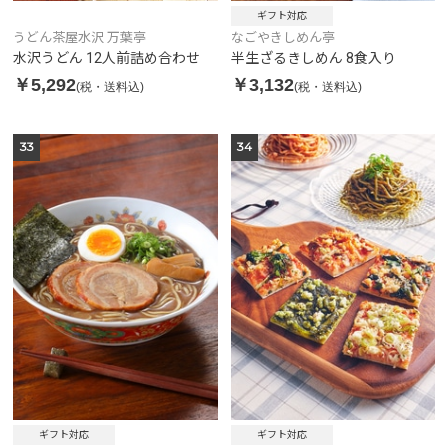
ギフト対応
なごやきしめん亭
うどん茶屋水沢 万葉亭
半生ざるきしめん 8食入り
水沢うどん 12人前詰め合わせ
￥3,132
￥5,292
(税・送料込)
(税・送料込)
33
34
ギフト対応
ギフト対応