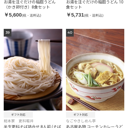
お湯を注ぐだけの稲庭うどん
お湯を注ぐだけの稲庭うどん 10
（かき卵付き）8食セット
食セット
￥5,600
￥5,731
(税・送料込)
(税・送料込)
39
40
ギフト対応
ギフト対応
総本家 更科堀井
なごやきしめん亭
半生更科そば詰合せ 8人前 (そば
名古屋名物 コーチンカレーうど