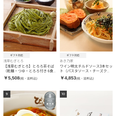
ギフト対応
ギフト対応
浅草むぎとろ
あき乃家
【浅草むぎとろ】とろろ茶そば
ワイン明太チルドソース3本セッ
（乾麺・つゆ・とろろ付き 6食
ト（パスタソース・チーズクリ
入り）
ーム・たらこソース）
￥5,508
￥4,853
(税・送料込)
(税・送料込)
9
10