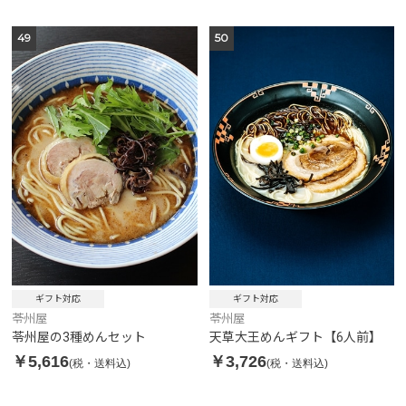
49
50
ギフト対応
ギフト対応
苓州屋
苓州屋
苓州屋の3種めんセット
天草大王めんギフト【6人前】
￥5,616
￥3,726
(税・送料込)
(税・送料込)