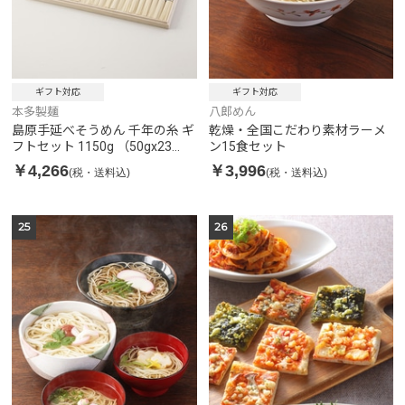
ギフト対応
ギフト対応
本多製麺
八郎めん
島原手延べそうめん 千年の糸 ギ
乾燥・全国こだわり素材ラーメ
フトセット 1150g （50gx23
ン15食セット
束）
￥4,266
￥3,996
(税・送料込)
(税・送料込)
25
26