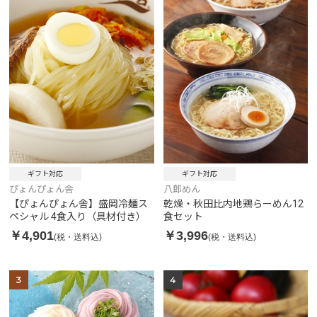
ギフト対応
ギフト対応
八郎めん
ぴょんぴょん舎
乾燥・秋田比内地鶏らーめん12
【ぴょんぴょん舎】盛岡冷麺ス
食セット
ペシャル 4食入り（具材付き）
￥3,996
￥4,901
(税・送料込)
(税・送料込)
3
4