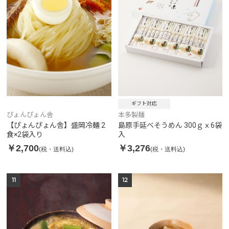
ギフト対応
本多製麺
ぴょんぴょん舎
島原手延べそうめん 300ｇｘ6袋
【ぴょんぴょん舎】盛岡冷麺 2
入
食×2袋入り
￥3,276
￥2,700
(税・送料込)
(税・送料込)
11
12