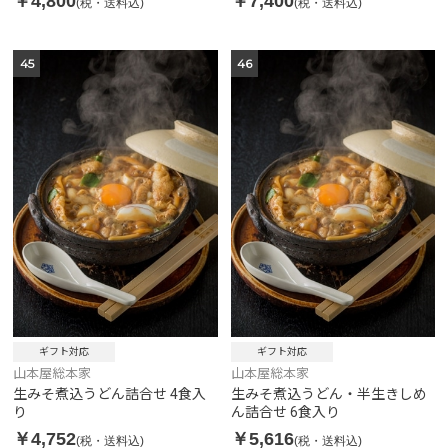
￥4,800
￥7,400
(税・送料込)
(税・送料込)
45
46
ギフト対応
ギフト対応
山本屋総本家
山本屋総本家
生みそ煮込うどん詰合せ 4食入
生みそ煮込うどん・半生きしめ
り
ん詰合せ 6食入り
￥4,752
￥5,616
(税・送料込)
(税・送料込)