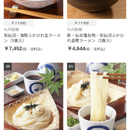
ギフト対応
ギフト対応
丸光製麺
丸光製麺
気仙沼・海鮮ふかひれ生ラーメ
新・仙台藩名物／気仙沼ふかひ
ン（5食入）
れ姿煮ラーメン（3食入）
￥7,452
￥4,644
(税・送料込)
(税・送料込)
29
30