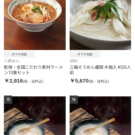
ギフト対応
ギフト対応
八郎めん
池利
乾燥・全国こだわり素材ラーメ
三輪そうめん蔵囲 木箱入 約26人
ン10食セット
前
￥2,916
￥5,670
(税・送料込)
(税・送料込)
15
16