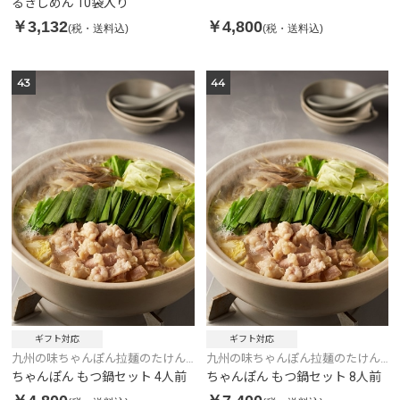
るきしめん 10袋入り
￥3,132
￥4,800
(税・送料込)
(税・送料込)
43
44
ギフト対応
ギフト対応
九州の味ちゃんぽん拉麺のたけん
九州の味ちゃんぽん拉麺のたけん
こ
こ
ちゃんぽん もつ鍋セット 4人前
ちゃんぽん もつ鍋セット 8人前