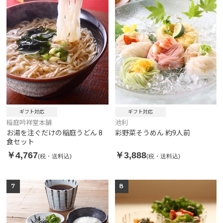
ギフト対応
ギフト対応
稲庭吟祥堂本舗
池利
お湯を注ぐだけの稲庭うどん 8
彩野菜そうめん 約9人前
食セット
￥4,767
￥3,888
(税・送料込)
(税・送料込)
7
8