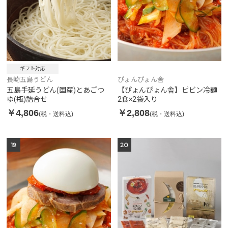
ギフト対応
ぴょんぴょん舎
長崎五島うどん
【ぴょんぴょん舎】ピビン冷麺
五島手延うどん(国産)とあごつ
2食×2袋入り
ゆ(瓶)詰合せ
￥2,808
￥4,806
(税・送料込)
(税・送料込)
19
20