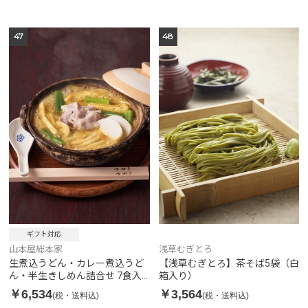
47
48
ギフト対応
山本屋総本家
浅草むぎとろ
生煮込うどん・カレー煮込うど
【浅草むぎとろ】茶そば5袋（白
ん・半生きしめん詰合せ 7食入
箱入り）
り
￥6,534
￥3,564
(税・送料込)
(税・送料込)