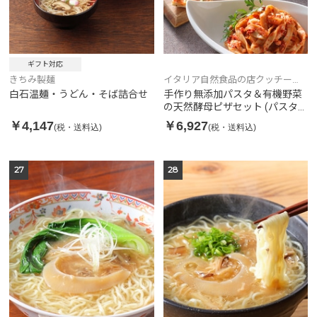
ギフト対応
きちみ製麺
イタリア自然食品の店クッチー
ナ・リナルド
白石温麺・うどん・そば詰合せ
手作り無添加パスタ＆有機野菜
の天然酵母ピザセット (パスタ2
食、ピザ5枚入)
￥4,147
￥6,927
(税・送料込)
(税・送料込)
27
28