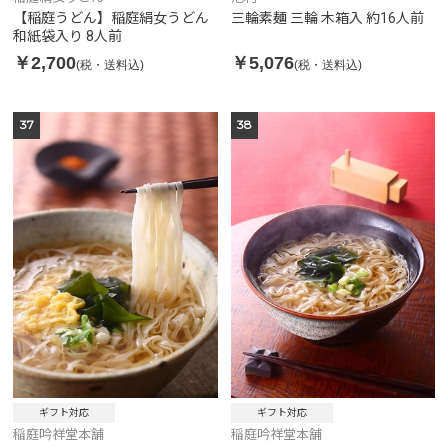
【稲庭うどん】稲庭絹女うどん
三輪素麺 三輪 木箱入 約16人前
和紙袋入り 8人前
￥2,700
￥5,076
(税・送料込)
(税・送料込)
37
38
ギフト対応
ギフト対応
稲庭吟祥堂本舗
稲庭吟祥堂本舗