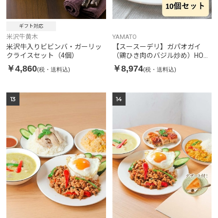
ギフト対応
米沢牛黄木
YAMATO
米沢牛入りビビンバ・ガーリッ
【スースーデリ】ガパオガイ
クライスセット（4個）
（鶏ひき肉のバジル炒め）HOT
SPICY 10個セット
￥4,860
￥8,974
(税・送料込)
(税・送料込)
13
14