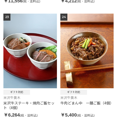
￥11,556
￥4,212
(税・送料込)
(税・送料込)
23
24
ギフト対応
ギフト対応
米沢牛黄木
米沢牛黄木
米沢牛ステーキ・焼肉ご飯セッ
牛肉どまん中 一膳ご飯（4個）
ト（4個）
￥6,264
￥5,400
(税・送料込)
(税・送料込)