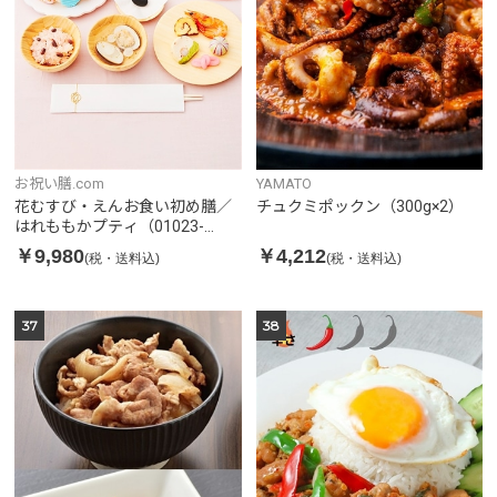
お祝い膳.com
YAMATO
花むすび・えんお食い初め膳／
チュクミポックン（300g×2）
はれももかプティ（01023-
001）
￥9,980
￥4,212
(税・送料込)
(税・送料込)
37
38