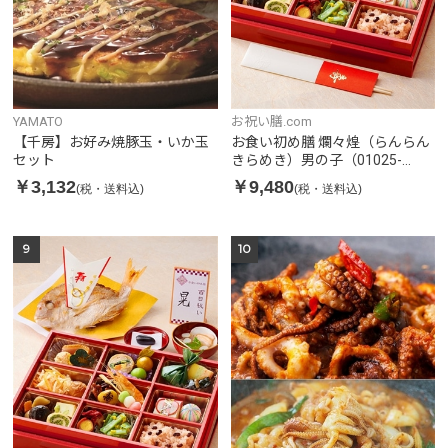
YAMATO
お祝い膳.com
【千房】お好み焼豚玉・いか玉
お食い初め膳 爛々煌（らんらん
セット
きらめき）男の子（01025-
001）
￥3,132
￥9,480
(税・送料込)
(税・送料込)
9
10