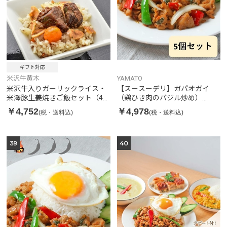
ギフト対応
米沢牛黄木
YAMATO
米沢牛入りガーリックライス・
【スースーデリ】ガパオガイ
米澤豚生姜焼きご飯セット（4
（鶏ひき肉のバジル炒め）
個）
SPICY 5個セット
￥4,752
￥4,978
(税・送料込)
(税・送料込)
39
40