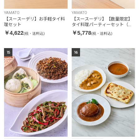
YAMATO
YAMATO
【スースーデリ】お手軽タイ料
【スースーデリ】【数量限定】
理セット
タイ料理パーティーセット（カ
ノムモーケン付き）※10セット
￥4,622
￥5,778
(税・送料込)
(税・送料込)
限定
15
16