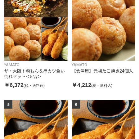
YAMATO
YAMATO
ザ・大阪！粉もん＆串カツ食い
【会津屋】元祖たこ焼き24個入
倒れセット＜5品＞
￥6,372
￥4,212
(税・送料込)
(税・送料込)
5
6