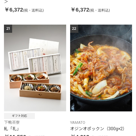
＞
￥6,372
￥6,372
(税・送料込)
(税・送料込)
21
22
ギフト対応
下鴨茶寮
YAMATO
糺「礼」
オジンオポックン（300g×2）