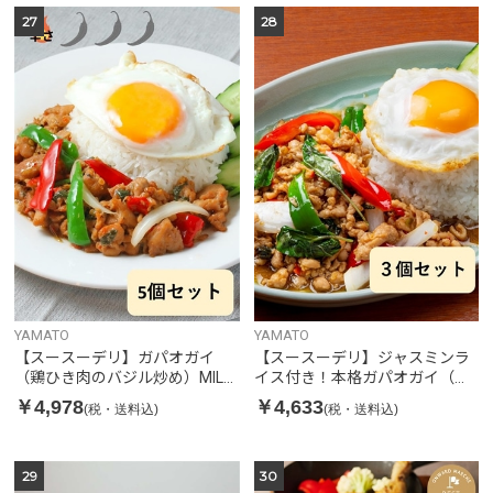
27
28
YAMATO
YAMATO
【スースーデリ】ガパオガイ
【スースーデリ】ジャスミンラ
（鶏ひき肉のバジル炒め）MILD
イス付き！本格ガパオガイ（鶏
5個セット
ひき肉のバジル炒め）3個セット
￥4,978
￥4,633
(税・送料込)
(税・送料込)
29
30