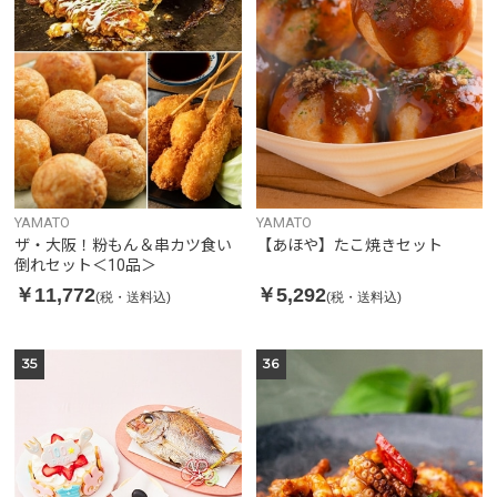
YAMATO
YAMATO
ザ・大阪！粉もん＆串カツ食い
【あほや】たこ焼きセット
倒れセット＜10品＞
￥11,772
￥5,292
(税・送料込)
(税・送料込)
35
36