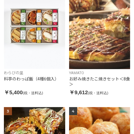
わらびの里
YAMATO
料亭のわっぱ飯（4種6個入）
お好み焼きたこ焼きセット＜8食
＞
￥5,400
￥9,612
(税・送料込)
(税・送料込)
3
4