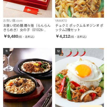
お祝い膳.com
YAMATO
お食い初め膳 爛々煌（らんらん
チュクミ ポックム＆オジンオ ポ
きらめき）女の子（01026-
ックム2種セット
001）
￥9,480
￥4,212
(税・送料込)
(税・送料込)
11
12