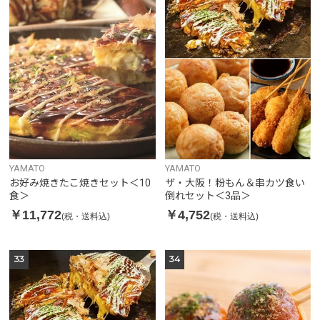
YAMATO
YAMATO
お好み焼きたこ焼きセット＜10
ザ・大阪！粉もん＆串カツ食い
食＞
倒れセット＜3品＞
￥11,772
￥4,752
(税・送料込)
(税・送料込)
33
34