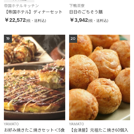
帝国ホテルキッチン
下鴨茶寮
【帝国ホテル】ディナーセット
日日のごちそう膳
￥22,572
￥3,942
(税・送料込)
(税・送料込)
19
20
YAMATO
YAMATO
お好み焼きたこ焼きセット＜5食
【会津屋】元祖たこ焼き60個入