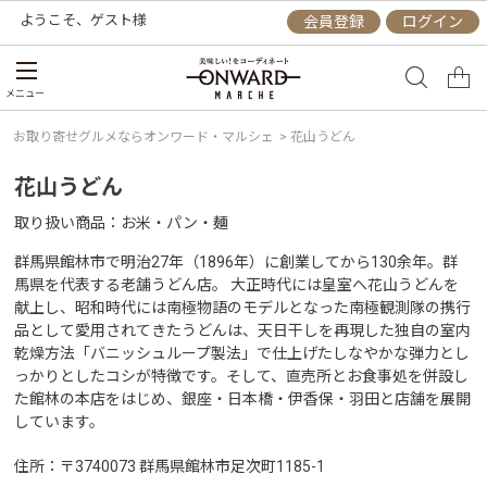
ようこそ、
ゲスト
様
会員登録
ログイン
メニュー
お取り寄せグルメならオンワード・マルシェ
>
花山うどん
花山うどん
取り扱い商品
お米・パン・麺
群馬県館林市で明治27年（1896年）に創業してから130余年。群
馬県を代表する老舗うどん店。 大正時代には皇室へ花山うどんを
献上し、昭和時代には南極物語のモデルとなった南極観測隊の携行
品として愛用されてきたうどんは、天日干しを再現した独自の室内
乾燥方法「バニッシュループ製法」で仕上げたしなやかな弾力とし
っかりとしたコシが特徴です。そして、直売所とお食事処を併設し
た館林の本店をはじめ、銀座・日本橋・伊香保・羽田と店舗を展開
しています。
住所
〒3740073 群馬県館林市足次町1185-1