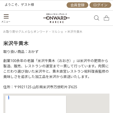
ようこそ、
ゲスト
様
会員登録
ログイン
メニュー
お取り寄せグルメならオンワード・マルシェ
>
米沢牛黄木
米沢牛黄木
取り扱い商品
おかず
創業100余年の老舗「米沢牛黄木（おおき）」は米沢牛の肥育から
製造、販売、レストランの運営まで一貫して行っています。肉質に
こだわり選び抜いた米沢牛と、黄木直営レストラン総料理長監修の
美味しさを追求した加工品を米沢から直送いたします。
住所
〒9921125 山形県米沢市万世町片子625