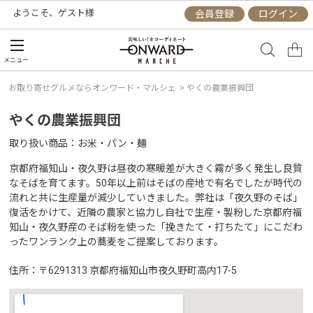
ようこそ、
ゲスト
様
会員登録
ログイン
メニュー
お取り寄せグルメならオンワード・マルシェ
>
やくの農業振興団
やくの農業振興団
取り扱い商品
お米・パン・麺
京都府福知山・夜久野は昼夜の寒暖差が大きく霧が多く発生し良質
なそばを育てます。50年以上前はそばの産地で有名でしたが時代の
流れと共に生産量が減少していきました。弊社は「夜久野のそば」
復活をかけて、近隣の農家と協力し自社で生産・製粉した京都府福
知山・夜久野産のそば粉を使った「挽きたて・打ちたて」にこだわ
ったワンランク上の蕎麦をご提案しております。
住所
〒6291313 京都府福知山市夜久野町高内17-5