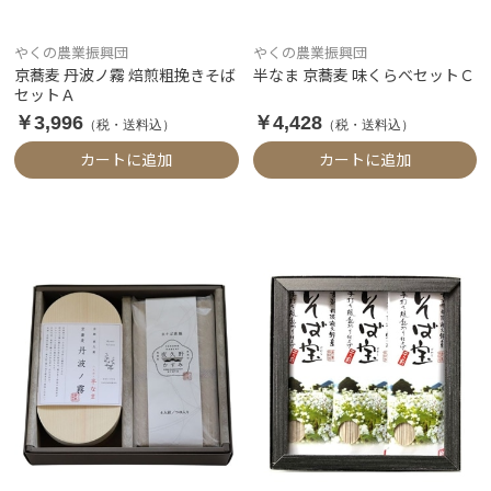
やくの農業振興団
やくの農業振興団
京蕎麦 丹波ノ霧 焙煎粗挽きそば
半なま 京蕎麦 味くらべセットＣ
セットＡ
￥3,996
￥4,428
（税・送料込）
（税・送料込）
カートに追加
カートに追加