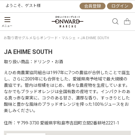
ようこそ、
ゲスト
様
会員登録
ログイン
メニュー
お取り寄せグルメならオンワード・マルシェ
>
JA EHIME SOUTH
JA EHIME SOUTH
取り扱い商品
ドリンク・お酒
えひめ南農業協同組合は1997年に7つの農協が合併したことで誕生
し、さらに2009年にも合併をした、愛媛県南予地域で最大規模の
農協です。管内は柑橘をはじめ、様々な農産物を生産しています。
なかでもブラッドオレンジは全国有数の産地です。インパクトのあ
る真っ赤な果実に、コクのある甘さ、濃厚な香り、すっきりとした
酸味と豊かな風味のブラッドオレンジを搾った100％ジュースをお
楽しみください。
住所
〒799-3730 愛媛県宇和島市吉田町立間2番耕地2221-1