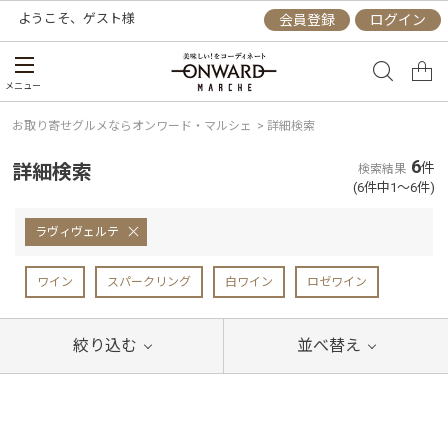
ようこそ、
ゲスト
様
会員登録
ログイン
メニュー
お取り寄せグルメならオンワード・マルシェ
>
詳細検索
6
詳細検索
件
検索結果
(6件中1～6件)
ラヴィヴェルテ
ワイン
スパークリング
白ワイン
ロゼワイン
絞り込む
並べ替え