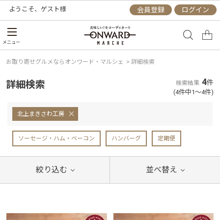
ようこそ、
ゲスト
様
会員登録
ログイン
メニュー
お取り寄せグルメならオンワード・マルシェ
>
詳細検索
4
詳細検索
件
検索結果
(4件中1～4件)
北上まきさわ工房
ソーセージ・ハム・ベーコン
ハンバーグ
定期便
絞り込む
並べ替え