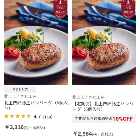
ギフト対応
北上まきさわ工房
北上まきさわ工房
北上四匠豚生ハンバーグ（6個入
【定期便】北上四匠豚生ハンバ
り）
ーグ（6個入り）
4.7
（169）
10
%OFF
定期便なら通常価格の
￥3,316
(税・送料込)
￥2,984
(税・送料込)