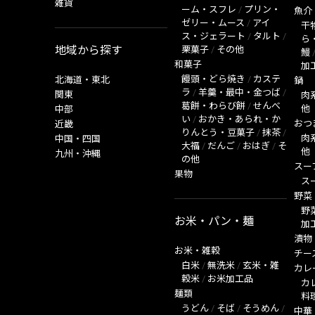
雑貨
ーム・スフレ
/
プリン・
魚介
ゼリー・ムース
/
アイ
干
ス・ジェラート
/
タルト
/
ら
地域から探す
栗菓子
/
その他
鰻
和菓子
加
饅頭・どら焼き
/
カステ
北海道・東北
鍋
ラ
/
羊羹・最中・金つば
/
関東
肉
葛餅・わらび餅
/
せんべ
他
中部
い
/
おかき・あられ・か
おつ
近畿
りんとう・豆菓子
/
抹茶
/
肉
中国・四国
大福
/
だんご
/
おはぎ
/
そ
他
九州・沖縄
の他
スー
果物
ス
野菜
野
お米・パン・麺
加
漬物
お米・雑穀
チー
白米
/
無洗米
/
玄米・雑
カレ
穀米
/
お米加工品
カ
麺類
料
うどん
/
そば
/
そうめん
/
中華