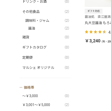
ドリンク・お酒
（0）
その他食品
（2）
ギフト対応
醤油処 直江屋源
調味料・ジャム
（2）
丸大豆醤油 もろみ
醤油
（2）
4
雑貨
（0）
￥3,240
(税・送
ギフトカタログ
（0）
定期便
（0）
マルシェ オリジナル
（0）
価格帯
～￥3,000
（0）
￥3,001～￥5,000
（2）