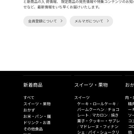
と新商品の入 荷情報、 限定商品の発売情報や特集コンテンツのお知
せなど、最新情報をいち早くお届けいたします。
会員登録について
メルマガについて
新着商品
スイーツ・果物
お
すべて
スイーツ
肉・
スイーツ・果物
ケーキ・ロールケーキ
/
精
バームクーヘン
/
チョコ
ー
おかず
レート
/
マカロン
/
焼き
ソ
お米・パン・麺
菓子・クッキー・サブレ
コ
ドリンク・お酒
/
マドレーヌ・フィナン
コ
その他食品
シェ
/
パイ・シュークリ
他