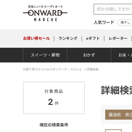
人気ワード
梅干し
お買い得
セール
ランキング
eギフト
レポーター
スイーツ・果物
おかず
お米・
お取り寄せグルメならオンワード・マルシェ
>
詳細検索
詳細検
対象商品
2
件
醤油処 直
現在の検索条件