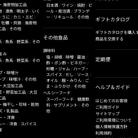
・海産物加工品
日本酒
/
ワイン
/
焼酎
/
ビ
物
/
漬魚
/
明太子
/
いく
ール・発泡酒
/
ブランデ
・うに
/
カニ・エビ
/
ー
/
リキュール
/
その他
ギフトカタログ
/
牡蠣・貝類
/
海産物
工品
/
その他
ギフトカタログを購入
その他食品
商品を交換する
系
/
魚系
/
野菜系
/
その
調味料
まみ
塩・胡椒
/
味噌
/
醤油
/
定期便
系
/
魚系
/
野菜系
/
その
酢・ポン酢・ビネガー
/
砂糖・ジャム
/
ハーブ・
プ・味噌汁
スパイス
/
だし
/
ソース
/
ープ
/
味噌汁
/
その他
オイル
/
麹・みりん
/
ご
・大豆加工品
ま・ふりかけ
/
その他
ヘルプ＆ガイド
菜・野菜加工品
/
大豆
ヘルシーフード
工品
スーパーフード
/
健康飲
はじめてのお客様
・梅干し・珍味・乾物
料
/
サプリメント
/
その
ご利用ガイド
ズ・乳製品
他
サイトマップ
ー・洋食
ご利用環境について
レー
/
洋食
/
スパイス
個人情報保護方針
理
利用規約