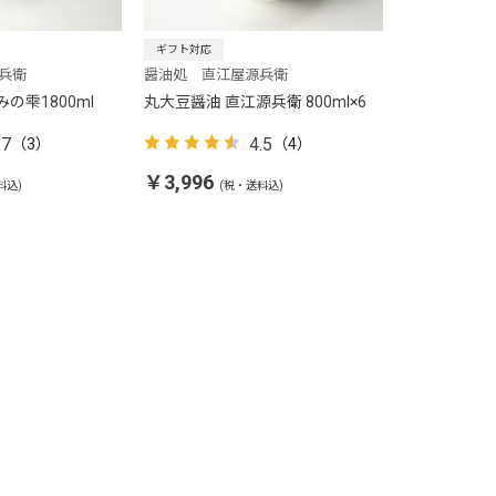
ギフト対応
兵衛
醤油処 直江屋源兵衛
の雫1800ml
丸大豆醤油 直江源兵衛 800ml×6
.7
4.5
（3）
（4）
￥3,996
料込)
(税・送料込)