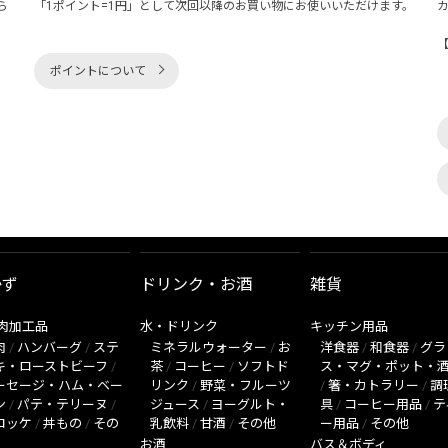
ら
「1ポイント=1円」として次回以降のお買い物にお使いいただけます。
ポイントについて
かず
ドリンク・お酒
雑貨
肉加工品
水・ドリンク
キッチン用品
肉
/
ハンバーグ
/
ステ
ミネラルウォーター
/
お
洋食器
/
和食器
/
グラ
キ・ローストビーフ
/
茶
/
コーヒー
/
ソフトド
ス・マグ・ポット・
ーセージ・ハム・ベー
リンク
/
野菜・フルーツ
/
箸・カトラリー
/
調
ン
/
パテ・テリーヌ
/
ジュース
/
ヨーグルト・
具
/
コーヒー用品
/
テ
ロッケ
/
丼もの
/
その
乳飲料
/
甘酒
/
その他
ー用品
/
その他
お酒
バス＆ボディ