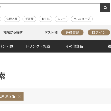
佐藤水産
千疋屋
あられ
カレー
バルミューダ
地域から探す
会員登録
ログイン
ゲスト 様
パン・麺
ドリンク・お酒
その他食品
索
江屋源兵衛