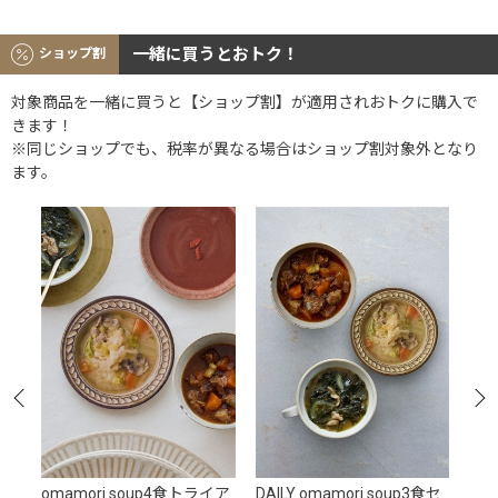
一緒に買うとおトク！
ショップ割
対象商品を一緒に買うと【ショップ割】が適用されおトクに購入で
きます！
※同じショップでも、税率が異なる場合はショップ割対象外となり
ます。
ト
omamori soup4食トライア
DAILY omamori soup3食セ
NOU