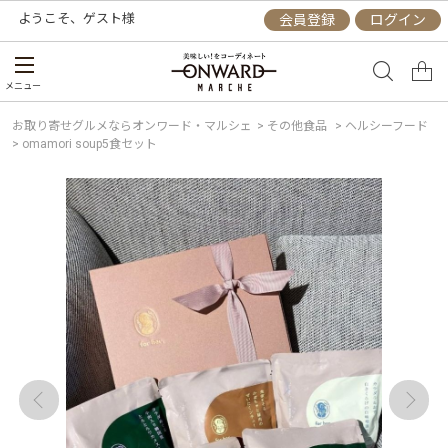
ようこそ、
ゲスト
様
会員登録
ログイン
メニュー
お取り寄せグルメならオンワード・マルシェ
>
その他食品
>
ヘルシーフード
>
omamori soup5食セット