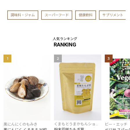
調味料・ジャム
スーパーフード
健康飲料
サプリメント
人気ランキング
RANKING
1
2
3
くまもとうまかもんショッ
黒にんにくのもみき
ビー・エッチ
プ
粉末花咲たもぎ茸
黒にんにく くろまる 30粒
ベジサ スパー