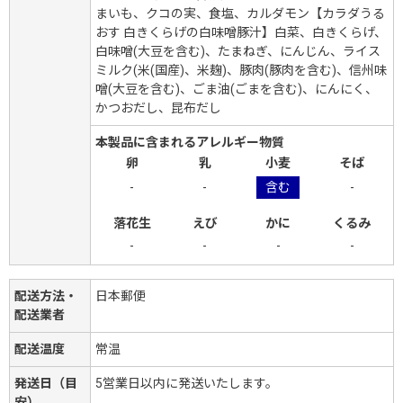
まいも、クコの実、食塩、カルダモン【カラダうる
おす 白きくらげの白味噌豚汁】白菜、白きくらげ、
白味噌(大豆を含む)、たまねぎ、にんじん、ライス
ミルク(米(国産)、米麹)、豚肉(豚肉を含む)、信州味
噌(大豆を含む)、ごま油(ごまを含む)、にんにく、
かつおだし、昆布だし
本製品に含まれるアレルギー物質
卵
乳
小麦
そば
-
-
含む
-
落花生
えび
かに
くるみ
-
-
-
-
配送方法・
日本郵便
配送業者
配送温度
常温
発送日（目
5営業日以内に発送いたします。
安）