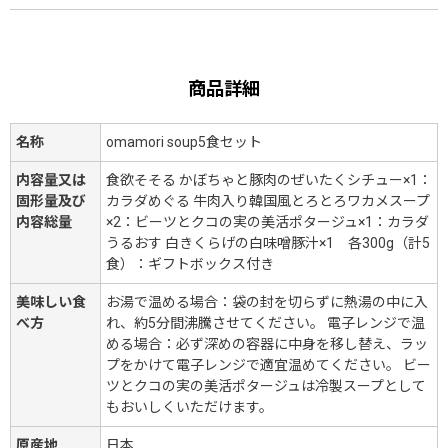
商品詳細
名称
omamori soup5食セット
内容量又は
食欲そそる かぼちゃと豚肉のぜいたくシチュー×1：
固形量及び
カラダめぐる 牛肉入り韓国風とろとろワカメスープ
内容総量
×2：ビーツとクコの実の美活ポタージュ×1：カラダ
うるおす 白きくらげの白味噌豚汁×1 各300g（計5
食）：ギフトボックス付き
美味しい食
お湯で温める場合：袋の封を切らずに熱湯の中に入
べ方
れ、約5分間沸騰させてください。 電子レンジで温
める場合：必ず深めの容器に中身を移し替え、ラッ
プをかけて電子レンジで適宜温めてください。 ビー
ツとクコの実の美活ポタージュは冷製スープとして
もおいしくいただけます。
原産地
日本