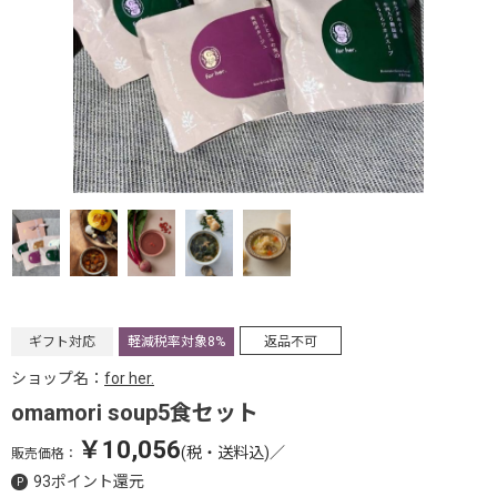
ギフト対応
軽減税率対象8%
返品不可
ショップ名：
for her.
omamori soup5食セット
￥10,056
(税・送料込)
／
販売価格：
93ポイント還元