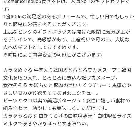
たomamori soup5食セットは、人気No.1のギフトセットで
す。
1食300gの満足感のあるボリュームで、忙しい日でもしっか
りと簡単に栄養を摂ることができます。
上品なピンクのギフトボックスは開けた瞬間に気分が上が
るデザインで、高級感があり、出産祝いや母の日、大切な
人へのギフトとしておすすめです。
※時期により内容変更の可能性がございます。
カラダめぐる 牛肉入り韓国風とろとろワカメスープ：韓国
文化を取り入れ、とろとろに煮込んだワカメスープ。
食欲そそる かぼちゃと豚肉のぜいたくシチュー：黒糖のや
さしい甘みが食欲をそそる具沢山シチュー。
ビーツとクコの実の美活ポタージュ：女性に嬉しい食材の
組み合わせ。冷やしても美味しくいただけます。
カラダうるおす 白きくらげの白味噌豚汁：白味噌とライス
ミルクでまろやかなほっとする味わい。