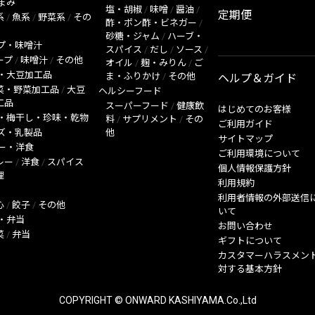
まみ
塩・胡椒
/
味噌
/
醤油
/
定期便
系
/
魚系
/
野菜系
/
その
酢・ポン酢・ビネガー
/
砂糖・ジャム
/
ハーブ・
プ・味噌汁
スパイス
/
だし
/
ソース
/
ープ
/
味噌汁
/
その他
オイル
/
麹・みりん
/
ご
・大豆加工品
ま・ふりかけ
/
その他
ヘルプ＆ガイド
菜・野菜加工品
/
大豆
ヘルシーフード
工品
スーパーフード
/
健康飲
はじめてのお客様
・梅干し・珍味・乾物
料
/
サプリメント
/
その
ご利用ガイド
ズ・乳製品
他
サイトマップ
ー・洋食
ご利用環境について
レー
/
洋食
/
スパイス
個人情報保護方針
理
利用規約
利用者情報の外部送信
心
/
餃子
/
その他
いて
・弁当
お問い合わせ
菜
/
弁当
ギフトについて
カスタマーハラスメン
対する基本方針
COPYRIGHT © ONWARD KASHIYAMA.Co.,Ltd