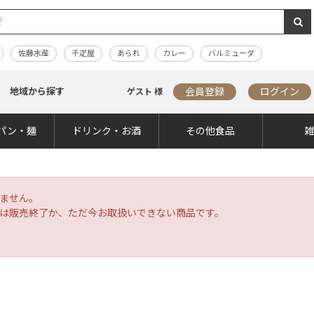
佐藤水産
千疋屋
あられ
カレー
バルミューダ
地域から探す
会員登録
ログイン
ゲスト 様
パン・麺
ドリンク・お酒
その他食品
ません。
は販売終了か、ただ今お取扱いできない商品です。