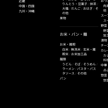
おつ
近畿
りんとう・豆菓子
/
抹茶
/
肉
中国・四国
大福
/
だんご
/
おはぎ
/
そ
他
九州・沖縄
の他
スー
果物
ス
野菜
野
お米・パン・麺
加
漬物
お米・雑穀
チー
白米
/
無洗米
/
玄米・雑
カレ
穀米
/
お米加工品
カ
麺類
料
うどん
/
そば
/
そうめん
/
中華
ラーメン
/
パスタ・パス
点
タソース
/
その他
惣菜
パン
惣