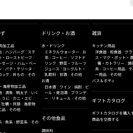
かず
ドリンク・お酒
雑貨
肉加工品
水・ドリンク
キッチン用品
肉
/
ハンバーグ
/
ステ
ミネラルウォーター
/
お
洋食器
/
和食器
/
グラ
キ・ローストビーフ
/
茶
/
コーヒー
/
ソフトド
ス・マグ・ポット・
ーセージ・ハム・ベー
リンク
/
野菜・フルーツ
/
箸・カトラリー
/
調
ン
/
パテ・テリーヌ
/
ジュース
/
ヨーグルト・
具
/
コーヒー用品
/
テ
ロッケ
/
丼もの
/
その
乳飲料
/
甘酒
/
その他
ー用品
/
その他
お酒
バス＆ボディ
・海産物加工品
日本酒
/
ワイン
/
焼酎
/
ビ
物
/
漬魚
/
明太子
/
いく
ール・発泡酒
/
ブランデ
・うに
/
カニ・エビ
/
ー
/
リキュール
/
その他
ギフトカタログ
/
牡蠣・貝類
/
海産物
工品
/
その他
ギフトカタログを購入
その他食品
商品を交換する
系
/
魚系
/
野菜系
/
その
調味料