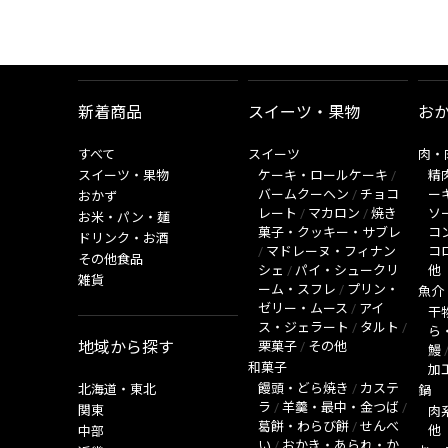
新着商品
スイーツ・果物
お
すべて
スイーツ
肉・
スイーツ・果物
ケーキ・ロールケーキ
/
精
バームクーヘン
/
チョコ
ー
おかず
レート
/
マカロン
/
焼き
ソ
お米・パン・麺
菓子・クッキー・サブレ
コ
ドリンク・お酒
/
マドレーヌ・フィナン
コ
その他食品
シェ
/
パイ・シュークリ
他
雑貨
ーム・スフレ
/
プリン・
魚介
ゼリー・ムース
/
アイ
干
ス・ジェラート
/
タルト
/
ら
地域から探す
栗菓子
/
その他
鰻
和菓子
加
饅頭・どら焼き
/
カステ
北海道・東北
鍋
ラ
/
羊羹・最中・金つば
/
関東
肉
葛餅・わらび餅
/
せんべ
他
中部
い
/
おかき・あられ・か