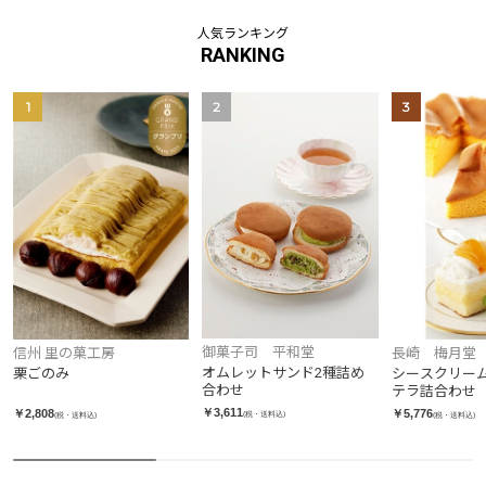
人気ランキング
RANKING
1
2
3
御菓子司 平和堂
信州 里の菓工房
長崎 梅月堂
オムレットサンド2種詰め
栗ごのみ
シースクリー
合わせ
テラ詰合わせ
￥3,611
￥2,808
￥5,776
(税・送料込)
(税・送料込)
(税・送料込)