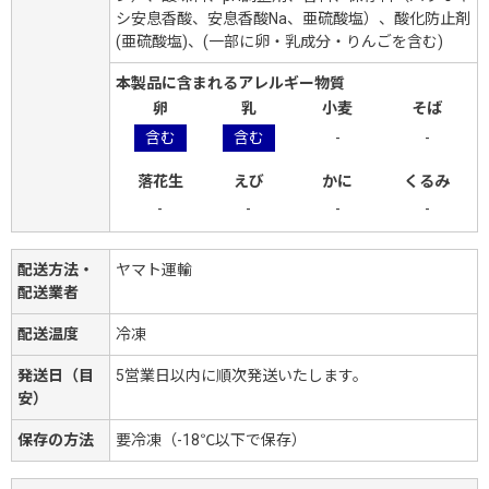
シ安息香酸、安息香酸Na、亜硫酸塩）、酸化防止剤
(亜硫酸塩)、(一部に卵・乳成分・りんごを含む)
本製品に含まれるアレルギー物質
卵
乳
小麦
そば
含む
含む
-
-
落花生
えび
かに
くるみ
-
-
-
-
配送方法・
ヤマト運輸
配送業者
配送温度
冷凍
発送日（目
5営業日以内に順次発送いたします。
安）
保存の方法
要冷凍（-18℃以下で保存）