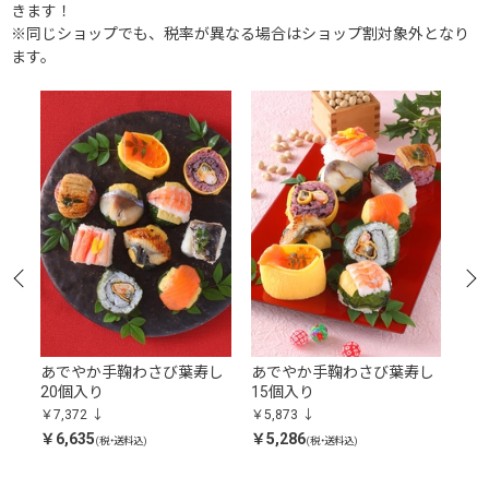
きます！
※同じショップでも、税率が異なる場合はショップ割対象外となり
ます。
と
あでやか手鞠わさび葉寿し
あでやか手鞠わさび葉寿し
6
20個入り
15個入り
￥5,
￥7,372
￥5,873
￥4,
￥6,635
￥5,286
(税・送料込)
(税・送料込)