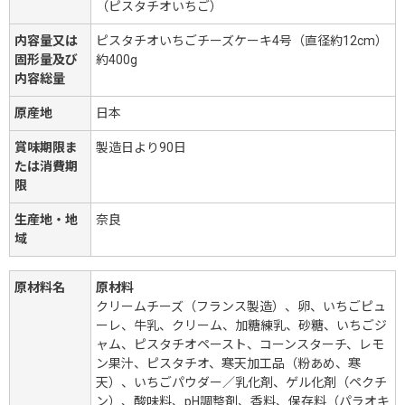
（ピスタチオいちご）
内容量又は
ピスタチオいちごチーズケーキ4号（直径約12cm）
固形量及び
約400g
内容総量
原産地
日本
賞味期限ま
製造日より90日
たは消費期
限
生産地・地
奈良
域
原材料名
原材料
クリームチーズ（フランス製造）、卵、いちごピュ
ーレ、牛乳、クリーム、加糖練乳、砂糖、いちごジ
ャム、ピスタチオペースト、コーンスターチ、レモ
ン果汁、ピスタチオ、寒天加工品（粉あめ、寒
天）、いちごパウダー／乳化剤、ゲル化剤（ペクチ
ン）、酸味料、pH調整剤、香料、保存料（パラオキ