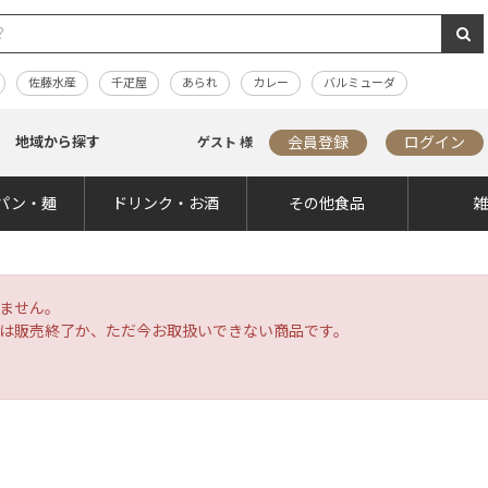
佐藤水産
千疋屋
あられ
カレー
バルミューダ
地域から探す
会員登録
ログイン
ゲスト 様
パン・麺
ドリンク・お酒
その他食品
ません。
は販売終了か、ただ今お取扱いできない商品です。