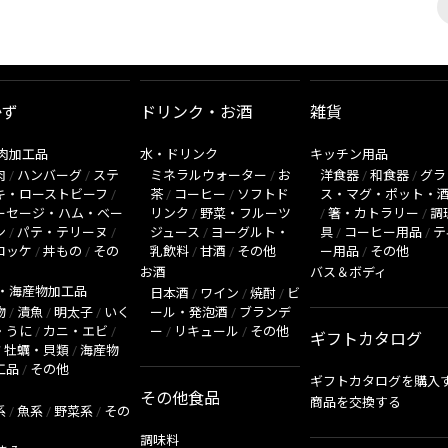
かず
ドリンク・お酒
雑貨
肉加工品
水・ドリンク
キッチン用品
肉
/
ハンバーグ
/
ステ
ミネラルウォーター
/
お
洋食器
/
和食器
/
グラ
キ・ローストビーフ
/
茶
/
コーヒー
/
ソフトド
ス・マグ・ポット・
ーセージ・ハム・ベー
リンク
/
野菜・フルーツ
/
箸・カトラリー
/
調
ン
/
パテ・テリーヌ
/
ジュース
/
ヨーグルト・
具
/
コーヒー用品
/
テ
ロッケ
/
丼もの
/
その
乳飲料
/
甘酒
/
その他
ー用品
/
その他
お酒
バス＆ボディ
・海産物加工品
日本酒
/
ワイン
/
焼酎
/
ビ
物
/
漬魚
/
明太子
/
いく
ール・発泡酒
/
ブランデ
・うに
/
カニ・エビ
/
ー
/
リキュール
/
その他
ギフトカタログ
/
牡蠣・貝類
/
海産物
工品
/
その他
ギフトカタログを購入
その他食品
商品を交換する
系
/
魚系
/
野菜系
/
その
調味料