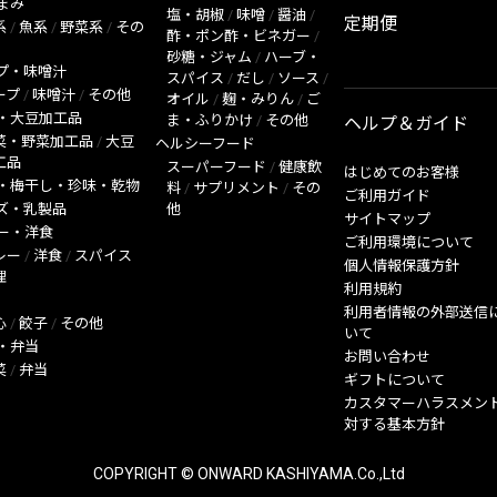
まみ
塩・胡椒
/
味噌
/
醤油
/
定期便
系
/
魚系
/
野菜系
/
その
酢・ポン酢・ビネガー
/
砂糖・ジャム
/
ハーブ・
プ・味噌汁
スパイス
/
だし
/
ソース
/
ープ
/
味噌汁
/
その他
オイル
/
麹・みりん
/
ご
・大豆加工品
ま・ふりかけ
/
その他
ヘルプ＆ガイド
菜・野菜加工品
/
大豆
ヘルシーフード
工品
スーパーフード
/
健康飲
はじめてのお客様
・梅干し・珍味・乾物
料
/
サプリメント
/
その
ご利用ガイド
ズ・乳製品
他
サイトマップ
ー・洋食
ご利用環境について
レー
/
洋食
/
スパイス
個人情報保護方針
理
利用規約
利用者情報の外部送信
心
/
餃子
/
その他
いて
・弁当
お問い合わせ
菜
/
弁当
ギフトについて
カスタマーハラスメン
対する基本方針
COPYRIGHT © ONWARD KASHIYAMA.Co.,Ltd