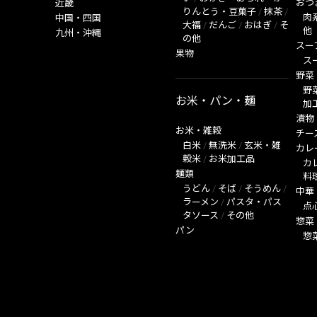
おつ
近畿
りんとう・豆菓子
/
抹茶
/
肉
中国・四国
大福
/
だんご
/
おはぎ
/
そ
他
九州・沖縄
の他
スー
果物
ス
野菜
野
お米・パン・麺
加
漬物
お米・雑穀
チー
白米
/
無洗米
/
玄米・雑
カレ
穀米
/
お米加工品
カ
麺類
料
うどん
/
そば
/
そうめん
/
中華
ラーメン
/
パスタ・パス
点
タソース
/
その他
惣菜
パン
惣