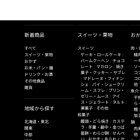
新着商品
スイーツ・果物
お
すべて
スイーツ
肉・
スイーツ・果物
ケーキ・ロールケーキ
/
精
バームクーヘン
/
チョコ
ー
おかず
レート
/
マカロン
/
焼き
ソ
お米・パン・麺
菓子・クッキー・サブレ
コ
ドリンク・お酒
/
マドレーヌ・フィナン
コ
その他食品
シェ
/
パイ・シュークリ
他
雑貨
ーム・スフレ
/
プリン・
魚介
ゼリー・ムース
/
アイ
干
ス・ジェラート
/
タルト
/
ら
地域から探す
栗菓子
/
その他
鰻
和菓子
加
饅頭・どら焼き
/
カステ
北海道・東北
鍋
ラ
/
羊羹・最中・金つば
/
関東
肉
葛餅・わらび餅
/
せんべ
他
中部
い
/
おかき・あられ・か