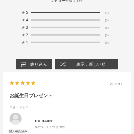
レビュー件数：
件
★
5
(1)
★
4
(0)
★
3
(0)
★
2
(0)
★
1
(0)
絞り込み
表示：新しい順
2025.9.12
お誕生日プレゼント
用途
:ギフト用
no name
年代:
40代
性別:
男性