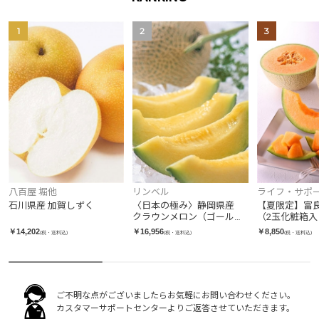
1
2
3
リンベル
八百屋 堀他
ライフ・サポ
〈日本の極み〉静岡県産
石川県産 加賀しずく
【夏限定】富
クラウンメロン（ゴール
（2玉化粧箱入
ド）
￥16,956
￥14,202
￥8,850
(税・送料込)
(税・送料込)
(税・送料込)
ご不明な点がございましたらお気軽にお問い合わせください。
カスタマーサポートセンターよりご返答させていただきます。