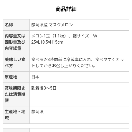
商品詳細
名称
静岡県産 マスクメロン
内容量又は
メロン1玉（1.1kg）、箱サイズ：Ｗ
固形量及び
25×L18.5×H15cm
内容総量
美味しい食
食べる2-3時間前に冷蔵庫に入れ、食べやすくカッ
べ方
トしてからお召し上がりください。
原産地
日本
賞味期限ま
到着後3～5日
たは消費期
限
生産地・地
静岡県
域