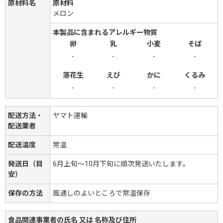
原材料名
原材料
メロン
本製品に含まれるアレルギー物質
卵
乳
小麦
そば
-
-
-
-
落花生
えび
かに
くるみ
-
-
-
-
配送方法・
ヤマト運輸
配送業者
配送温度
常温
発送日（目
6月上旬～10月下旬に順次発送いたします。
安）
保存の方法
風通しのよいところで常温保存
食品関連事業者の氏名 又は 名称及び住所