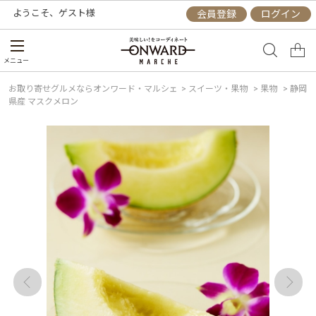
ようこそ、
ゲスト
様
会員登録
ログイン
メニュー
お取り寄せグルメならオンワード・マルシェ
>
スイーツ・果物
>
果物
>
静岡
県産 マスクメロン