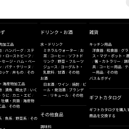
かず
ドリンク・お酒
雑貨
肉加工品
水・ドリンク
キッチン用品
肉
/
ハンバーグ
/
ステ
ミネラルウォーター
/
お
洋食器
/
和食器
/
グラ
キ・ローストビーフ
/
茶
/
コーヒー
/
ソフトド
ス・マグ・ポット・
ーセージ・ハム・ベー
リンク
/
野菜・フルーツ
/
箸・カトラリー
/
調
ン
/
パテ・テリーヌ
/
ジュース
/
ヨーグルト・
具
/
コーヒー用品
/
テ
ロッケ
/
丼もの
/
その
乳飲料
/
甘酒
/
その他
ー用品
/
その他
お酒
バス＆ボディ
・海産物加工品
日本酒
/
ワイン
/
焼酎
/
ビ
物
/
漬魚
/
明太子
/
いく
ール・発泡酒
/
ブランデ
・うに
/
カニ・エビ
/
ー
/
リキュール
/
その他
ギフトカタログ
/
牡蠣・貝類
/
海産物
工品
/
その他
ギフトカタログを購入
その他食品
商品を交換する
系
/
魚系
/
野菜系
/
その
調味料