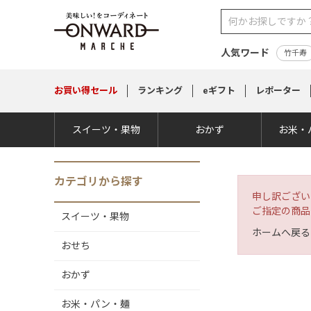
人気ワード
竹千寿
お買い得
セール
ランキング
eギフト
レポーター
スイーツ・果物
おかず
お米・
カテゴリから探す
申し訳ござい
ご指定の商品
スイーツ・果物
ホームへ戻る
おせち
おかず
お米・パン・麺