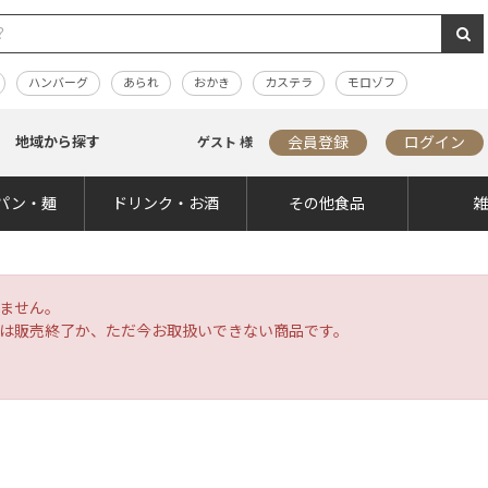
ハンバーグ
あられ
おかき
カステラ
モロゾフ
地域から探す
会員登録
ログイン
ゲスト 様
パン・麺
ドリンク・お酒
その他食品
ません。
は販売終了か、ただ今お取扱いできない商品です。