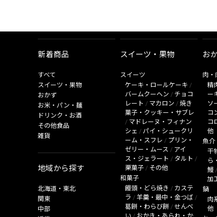
新着商品
スイーツ・果物
お
すべて
スイーツ
肉・
スイーツ・果物
ケーキ・ロールケーキ
/
精
バームクーヘン
/
チョコ
ー
おかず
レート
/
マカロン
/
焼き
ソ
お米・パン・麺
菓子・クッキー・サブレ
コ
ドリンク・お酒
/
マドレーヌ・フィナン
コ
その他食品
シェ
/
パイ・シュークリ
他
雑貨
ーム・スフレ
/
プリン・
魚介
ゼリー・ムース
/
アイ
干
ス・ジェラート
/
タルト
/
ら
地域から探す
栗菓子
/
その他
鰻
和菓子
加
饅頭・どら焼き
/
カステ
北海道・東北
鍋
ラ
/
羊羹・最中・金つば
/
関東
肉
葛餅・わらび餅
/
せんべ
他
中部
い
/
おかき・あられ・か