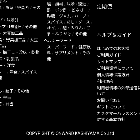
まみ
塩・胡椒
/
味噌
/
醤油
/
定期便
系
/
魚系
/
野菜系
/
その
酢・ポン酢・ビネガー
/
砂糖・ジャム
/
ハーブ・
プ・味噌汁
スパイス
/
だし
/
ソース
/
ープ
/
味噌汁
/
その他
オイル
/
麹・みりん
/
ご
・大豆加工品
ま・ふりかけ
/
その他
ヘルプ＆ガイド
菜・野菜加工品
/
大豆
ヘルシーフード
工品
スーパーフード
/
健康飲
はじめてのお客様
・梅干し・珍味・乾物
料
/
サプリメント
/
その
ご利用ガイド
ズ・乳製品
他
サイトマップ
ー・洋食
ご利用環境について
レー
/
洋食
/
スパイス
個人情報保護方針
理
利用規約
利用者情報の外部送信
心
/
餃子
/
その他
いて
・弁当
お問い合わせ
菜
/
弁当
ギフトについて
カスタマーハラスメン
対する基本方針
COPYRIGHT © ONWARD KASHIYAMA.Co.,Ltd