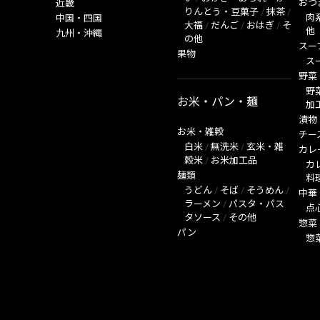
おつ
近畿
りんとう・豆菓子
/
抹茶
/
肉
中国・四国
大福
/
だんご
/
おはぎ
/
そ
他
九州・沖縄
の他
スー
果物
ス
野菜
野
お米・パン・麺
加
漬物
お米・雑穀
チー
白米
/
無洗米
/
玄米・雑
カレ
穀米
/
お米加工品
カ
麺類
料
うどん
/
そば
/
そうめん
/
中華
ラーメン
/
パスタ・パス
点
タソース
/
その他
惣菜
パン
惣