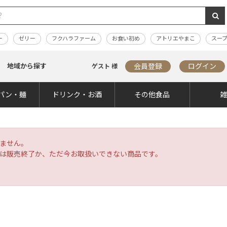
ー
ゼリー
フクハラファーム
お食い初め
アトリエやまこ
スー
地域から探す
会員登録
ログイン
ゲスト 様
パン・麺
ドリンク・お酒
その他食品
ません。
は販売終了か、ただ今お取扱いできない商品です。