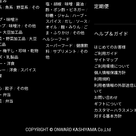
まみ
塩・胡椒
/
味噌
/
醤油
/
定期便
系
/
魚系
/
野菜系
/
その
酢・ポン酢・ビネガー
/
砂糖・ジャム
/
ハーブ・
プ・味噌汁
スパイス
/
だし
/
ソース
/
ープ
/
味噌汁
/
その他
オイル
/
麹・みりん
/
ご
・大豆加工品
ま・ふりかけ
/
その他
ヘルプ＆ガイド
菜・野菜加工品
/
大豆
ヘルシーフード
工品
スーパーフード
/
健康飲
はじめてのお客様
・梅干し・珍味・乾物
料
/
サプリメント
/
その
ご利用ガイド
ズ・乳製品
他
サイトマップ
ー・洋食
ご利用環境について
レー
/
洋食
/
スパイス
個人情報保護方針
理
利用規約
利用者情報の外部送信
心
/
餃子
/
その他
いて
・弁当
お問い合わせ
菜
/
弁当
ギフトについて
カスタマーハラスメン
対する基本方針
COPYRIGHT © ONWARD KASHIYAMA.Co.,Ltd