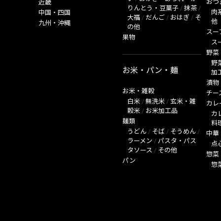
おつ
近畿
りんとう・豆菓子
/
抹茶
/
肉
中国・四国
大福
/
だんご
/
おはぎ
/
そ
他
九州・沖縄
の他
スー
果物
ス
野菜
野
お米・パン・麺
加
漬物
お米・雑穀
チー
白米
/
無洗米
/
玄米・雑
カレ
穀米
/
お米加工品
カ
麺類
料
うどん
/
そば
/
そうめん
/
中華
ラーメン
/
パスタ・パス
点
タソース
/
その他
惣菜
パン
惣