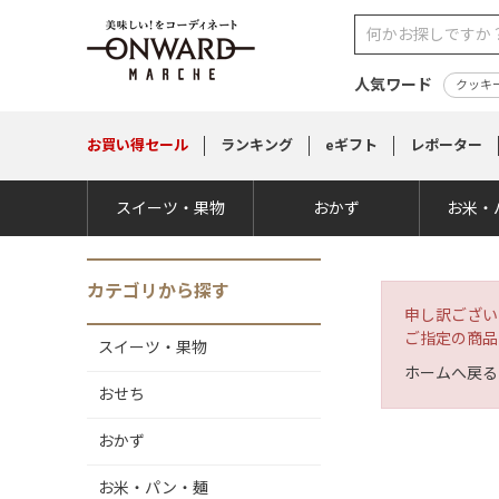
人気ワード
クッキ
お買い得
セール
ランキング
eギフト
レポーター
スイーツ・果物
おかず
お米・
カテゴリから探す
申し訳ござい
ご指定の商品
スイーツ・果物
ホームへ戻る
おせち
おかず
お米・パン・麺