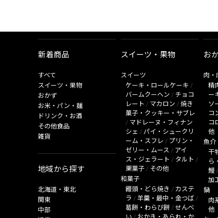
新着商品
スイーツ・果物
お
すべて
スイーツ
肉・
スイーツ・果物
ケーキ・ロールケーキ
/
精
バームクーヘン
/
チョコ
ー
おかず
レート
/
マカロン
/
焼き
ソ
お米・パン・麺
菓子・クッキー・サブレ
コ
ドリンク・お酒
/
マドレーヌ・フィナン
コ
その他食品
シェ
/
パイ・シュークリ
他
雑貨
ーム・スフレ
/
プリン・
魚介
ゼリー・ムース
/
アイ
干
ス・ジェラート
/
タルト
/
ら
地域から探す
栗菓子
/
その他
鰻
和菓子
加
饅頭・どら焼き
/
カステ
北海道・東北
鍋
ラ
/
羊羹・最中・金つば
/
関東
肉
葛餅・わらび餅
/
せんべ
他
中部
い
/
おかき・あられ・か