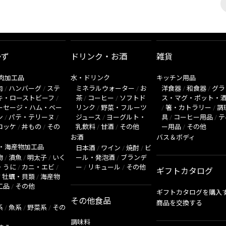
かず
ドリンク・お酒
雑貨
肉加工品
水・ドリンク
キッチン用品
肉
/
ハンバーグ
/
ステ
ミネラルウォーター
/
お
洋食器
/
和食器
/
グラ
キ・ローストビーフ
/
茶
/
コーヒー
/
ソフトド
ス・マグ・ポット・
ーセージ・ハム・ベー
リンク
/
野菜・フルーツ
/
箸・カトラリー
/
調
ン
/
パテ・テリーヌ
/
ジュース
/
ヨーグルト・
具
/
コーヒー用品
/
テ
ロッケ
/
丼もの
/
その
乳飲料
/
甘酒
/
その他
ー用品
/
その他
お酒
バス＆ボディ
・海産物加工品
日本酒
/
ワイン
/
焼酎
/
ビ
物
/
漬魚
/
明太子
/
いく
ール・発泡酒
/
ブランデ
・うに
/
カニ・エビ
/
ー
/
リキュール
/
その他
ギフトカタログ
/
牡蠣・貝類
/
海産物
工品
/
その他
ギフトカタログを購入
その他食品
商品を交換する
系
/
魚系
/
野菜系
/
その
調味料