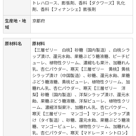
トレハロース、膨張剤、香料【ダクワーズ】乳化
剤、香料【フィナンシェ】膨張剤
生産地・地
京都府
域
原材料名
原材料
【三層ゼリー 白桃】砂糖（国内製造）、白桃シラ
ップ漬け、還元水飴、果糖ぶどう糖液糖、ピーチピ
ューレ、植物性クリーム、濃縮もも果汁、加糖れん
乳、杏仁パウダー、寒天【三層ゼリー 黄桃】黄桃
シラップ漬け（中国製造）、砂糖、還元水飴、果糖
ぶどう糖液糖、黄桃ピューレ、植物性クリーム、加
糖れん乳、杏仁パウダー、寒天【三層ゼリー 洋
梨】砂糖（国内製造）、洋梨シラップ漬け、還元水
飴、果糖ぶどう糖液糖、洋梨ピューレ、植物性クリ
ーム、濃縮洋梨果汁、加糖れん乳、杏仁パウダー、
寒天【三層ゼリー マンゴー】マンゴーシラップ漬
け（タイ製造）、砂糖、還元水飴、果糖ぶどう糖液
糖、マンゴーピューレ、植物性クリーム、加糖れん
乳、杏仁パウダー、寒天【マドレーヌ・シトロン】