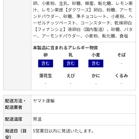
卵、小麦粉、生乳、砂糖、蜂蜜、転化糖、レモン果
汁、レモン果皮【ダクワーズ】卵白、粉糖、アーモ
ンドパウダー、砂糖、準チョコレート、小麦粉、ヘ
ーゼルナッツペースト、コーンスターチ、乾燥卵白
【フィナンシェ】液卵白（国内製造）、砂糖、バタ
ー、アーモンドパウダー、小麦粉、転化糖、食塩
本製品に含まれるアレルギー物質
卵
乳
小麦
そば
含む
含む
含む
-
落花生
えび
かに
くるみ
-
-
-
-
配送方法・
ヤマト運輸
配送業者
配送温度
常温
発送日（目
5営業日以内に発送いたします。
安）