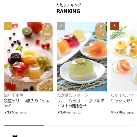
人気ランキング
RANKING
1
2
3
銀座千疋屋
たかはたファーム
たかはたファ
銀座ゼリー 9個入り (PGS-
フルーツゼリー・ダブルテ
ミックスゼリ
062)
イスト8個詰合せ
￥3,240
￥3,445
￥5,778
(税・送料込)
(税・送料込)
(税・送料込)