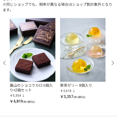
※同じショップでも、税率が異なる場合はショップ割対象外となり
ます。
アソ
葉山のショコラカロ 6個入
果実ゼリー 8個入り
三層
り×2箱セット
￥3,618
￥6,
￥5,354
￥3,257
￥5,
(税・送料込)
￥4,819
(税・送料込)