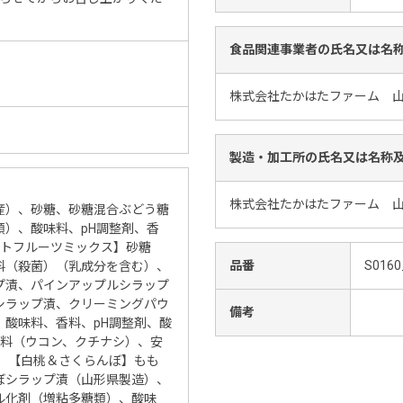
食品関連事業者の氏名又は名
株式会社たかはたファーム 山
製造・加工所の氏名又は名称
株式会社たかはたファーム 山
産）、砂糖、砂糖混合ぶどう糖
類）、酸味料、pH調整剤、香
ワイトフルーツミックス】砂糖
品番
S0160
料（殺菌）（乳成分を含む）、
プ漬、パインアップルシラップ
シラップ漬、クリーミングパウ
備考
、酸味料、香料、pH調整剤、酸
着色料（ウコン、クチナシ）、安
） 【白桃＆さくらんぼ】もも
ぼシラップ漬（山形県製造）、
ル化剤（増粘多糖類）、酸味