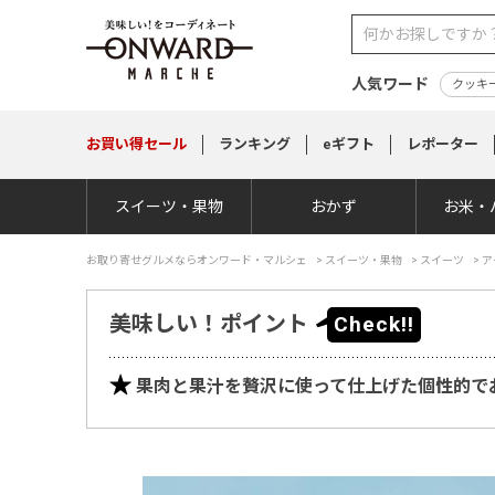
人気ワード
クッキ
お買い得
セール
ランキング
eギフト
レポーター
スイーツ・果物
おかず
お米・
お取り寄せグルメならオンワード・マルシェ
>
スイーツ・果物
>
スイーツ
>
ア
美味しい！ポイント
果肉と果汁を贅沢に使って仕上げた個性的で