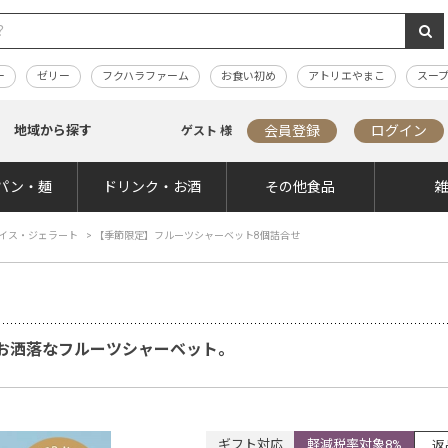
ー
ゼリー
フクハラファーム
お食い初め
アトリエやまこ
スー
地域から探す
会員登録
ログイン
ゲスト 様
パン・麺
ドリンク・お酒
その他食品
イス・ジェラート
>
【季節限定】フルーツシャーベット8個詰合せ
お洒落なフルーツシャーベット。
ギフト対応
軽減税率対象8%
返