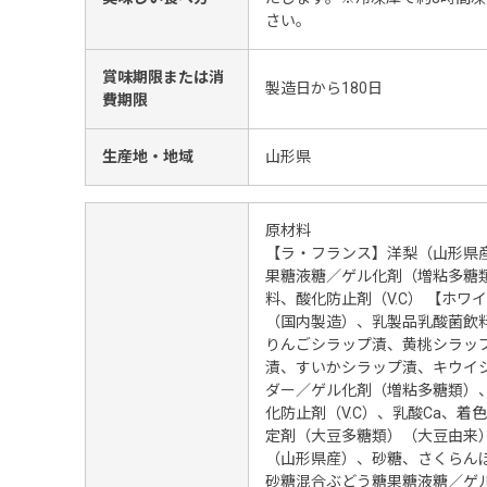
さい。
賞味期限または消
製造日から180日
費期限
生産地・地域
山形県
原材料
【ラ・フランス】洋梨（山形県
果糖液糖／ゲル化剤（増粘多糖
料、酸化防止剤（V.C） 【ホ
（国内製造）、乳製品乳酸菌飲
りんごシラップ漬、黄桃シラッ
漬、すいかシラップ漬、キウイ
ダー／ゲル化剤（増粘多糖類）
化防止剤（V.C）、乳酸Ca、
定剤（大豆多糖類）（大豆由来
（山形県産）、砂糖、さくらん
砂糖混合ぶどう糖果糖液糖／ゲ