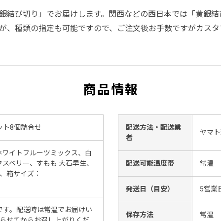
銀結び切り」でお届けします。関西などの西日本では「黄銀結
が、種類の指定も可能ですので、ご注文後お手数ですがカスタ
商品情報
ット8個詰合せ
配送方法・配送業
ヤマト
者
、ホワイトフルーツミックス、白
スベリー、すもも 大石早生、
配送可能温度帯
常温
g、箱サイズ：
発送日（目安）
5営業
です。配送時は常温でお届けい
保存方法
常温
凍らせてからお召し上がりくだ