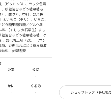
剤（ビタミンC）、ラック色素
）、砂糖混合ぶどう糖果糖液
類）、酸味料、香料、野菜色
ー】木いちご（チリ）、いちご、
ぶどう糖果糖液糖／ゲル化剤
味料 【すもも 大石早生】すも
砂糖混合ぶどう糖果糖液糖／ゲ
、酸化防止剤（V.C） 【マン
砂糖、砂糖混合ぶどう糖果糖液
味料、pH調整剤
質
小麦
そば
-
-
かに
くるみ
-
-
ショップトップ（会社概