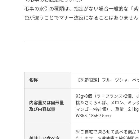
弔事の水引の種類は、指定がない場合一般的な「紫
色が違うことでマナー違反になることはありません
名称
【季節限定】フルーツシャーベ
93g×8個（ラ・フランス×2個
内容量又は固形量
桃＆さくらんぼ、メロン、ミック
及び内容総量
マンゴー×各1個）、重量：2.1k
W35×L18×H7.5cm
※ご自宅で凍らせて食べる商品
美味しい食べ方
たします。※冷凍庫で約8時間