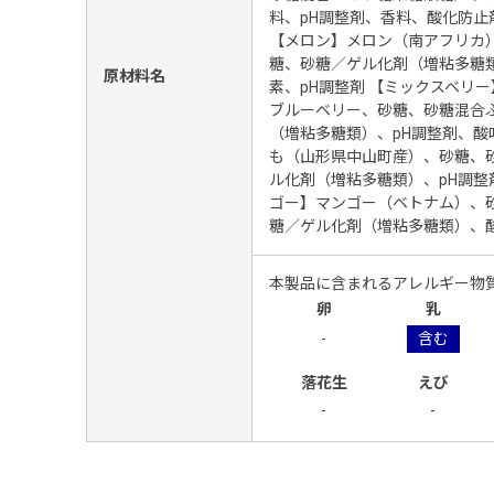
料、pH調整剤、香料、酸化防止
【メロン】メロン（南アフリカ
糖、砂糖／ゲル化剤（増粘多糖
原材料名
素、pH調整剤 【ミックスベリ
ブルーベリー、砂糖、砂糖混合
（増粘多糖類）、pH調整剤、酸
も（山形県中山町産）、砂糖、
ル化剤（増粘多糖類）、pH調整剤
ゴー】マンゴー（ベトナム）、
糖／ゲル化剤（増粘多糖類）、酸
本製品に含まれるアレルギー物
卵
乳
-
含む
落花生
えび
-
-