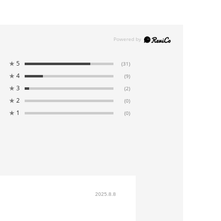
★
5
(31)
★
4
(9)
★
3
(2)
★
2
(0)
★
1
(0)
2025.8.8