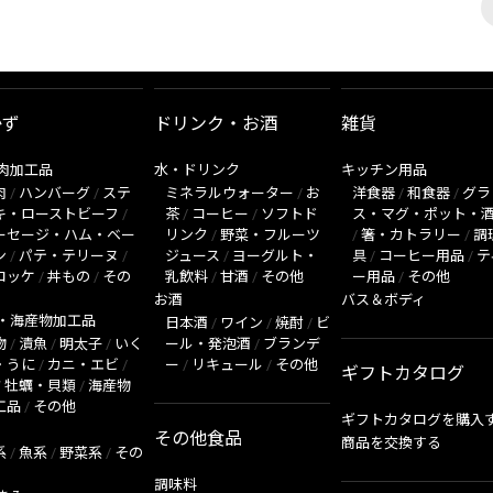
かず
ドリンク・お酒
雑貨
肉加工品
水・ドリンク
キッチン用品
肉
/
ハンバーグ
/
ステ
ミネラルウォーター
/
お
洋食器
/
和食器
/
グラ
キ・ローストビーフ
/
茶
/
コーヒー
/
ソフトド
ス・マグ・ポット・
ーセージ・ハム・ベー
リンク
/
野菜・フルーツ
/
箸・カトラリー
/
調
ン
/
パテ・テリーヌ
/
ジュース
/
ヨーグルト・
具
/
コーヒー用品
/
テ
ロッケ
/
丼もの
/
その
乳飲料
/
甘酒
/
その他
ー用品
/
その他
お酒
バス＆ボディ
・海産物加工品
日本酒
/
ワイン
/
焼酎
/
ビ
物
/
漬魚
/
明太子
/
いく
ール・発泡酒
/
ブランデ
・うに
/
カニ・エビ
/
ー
/
リキュール
/
その他
ギフトカタログ
/
牡蠣・貝類
/
海産物
工品
/
その他
ギフトカタログを購入
その他食品
商品を交換する
系
/
魚系
/
野菜系
/
その
調味料