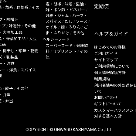
まみ
塩・胡椒
/
味噌
/
醤油
/
定期便
系
/
魚系
/
野菜系
/
その
酢・ポン酢・ビネガー
/
砂糖・ジャム
/
ハーブ・
プ・味噌汁
スパイス
/
だし
/
ソース
/
ープ
/
味噌汁
/
その他
オイル
/
麹・みりん
/
ご
・大豆加工品
ま・ふりかけ
/
その他
ヘルプ＆ガイド
菜・野菜加工品
/
大豆
ヘルシーフード
工品
スーパーフード
/
健康飲
はじめてのお客様
・梅干し・珍味・乾物
料
/
サプリメント
/
その
ご利用ガイド
ズ・乳製品
他
サイトマップ
ー・洋食
ご利用環境について
レー
/
洋食
/
スパイス
個人情報保護方針
理
利用規約
利用者情報の外部送信
心
/
餃子
/
その他
いて
・弁当
お問い合わせ
菜
/
弁当
ギフトについて
カスタマーハラスメン
対する基本方針
COPYRIGHT © ONWARD KASHIYAMA.Co.,Ltd