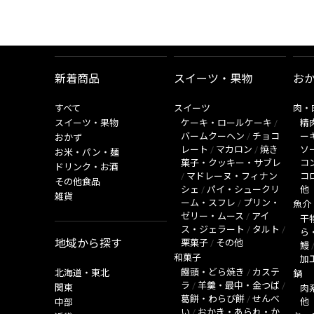
新着商品
スイーツ・果物
お
すべて
スイーツ
肉・
スイーツ・果物
ケーキ・ロールケーキ
/
精
バームクーヘン
/
チョコ
ー
おかず
レート
/
マカロン
/
焼き
ソ
お米・パン・麺
菓子・クッキー・サブレ
コ
ドリンク・お酒
/
マドレーヌ・フィナン
コ
その他食品
シェ
/
パイ・シュークリ
他
雑貨
ーム・スフレ
/
プリン・
魚介
ゼリー・ムース
/
アイ
干
ス・ジェラート
/
タルト
/
ら
地域から探す
栗菓子
/
その他
鰻
和菓子
加
饅頭・どら焼き
/
カステ
北海道・東北
鍋
ラ
/
羊羹・最中・金つば
/
関東
肉
葛餅・わらび餅
/
せんべ
他
中部
い
/
おかき・あられ・か