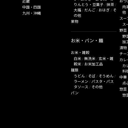
おつ
近畿
りんとう・豆菓子
/
抹茶
/
肉
中国・四国
大福
/
だんご
/
おはぎ
/
そ
他
九州・沖縄
の他
スー
果物
ス
野菜
野
お米・パン・麺
加
漬物
お米・雑穀
チー
白米
/
無洗米
/
玄米・雑
カレ
穀米
/
お米加工品
カ
麺類
料
うどん
/
そば
/
そうめん
/
中華
ラーメン
/
パスタ・パス
点
タソース
/
その他
惣菜
パン
惣