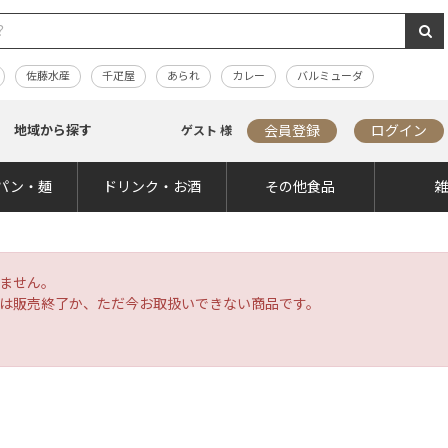
佐藤水産
千疋屋
あられ
カレー
バルミューダ
地域から探す
会員登録
ログイン
ゲスト 様
パン・麺
ドリンク・お酒
その他食品
ません。
は販売終了か、ただ今お取扱いできない商品です。