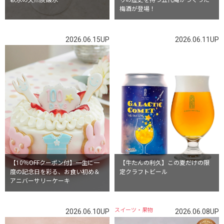
軟水の天然炭酸水
りの歴史を持つ五代庵がつくった
梅酒が登場！
2026.06.15UP
2026.06.11UP
【10％OFFクーポン付】一生に一
【牛たんの利久】この夏だけの限
度の記念日を彩る、お食い初め＆
定クラフトビール
アニバーサリーケーキ
スイーツ・果物
2026.06.10UP
2026.06.08UP