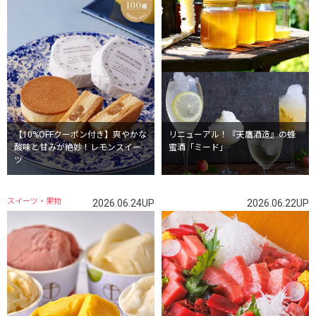
【10%OFFクーポン付き】爽やかな
リニューアル！『天鷹酒造』の蜂
酸味と甘みが絶妙！レモンスイー
蜜酒「ミード」
ツ
スイーツ・果物
2026.06.24UP
2026.06.22UP