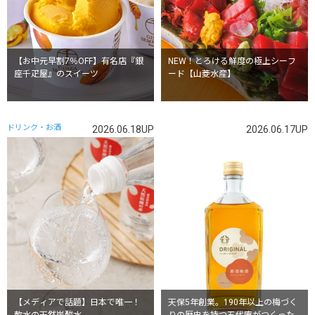
【お中元早割7％OFF】有名店『銀
NEW！とろける鮮度の極上シーフ
座千疋屋』のスイーツ
ード【山菱水産】
ドリンク・お酒
2026.06.18UP
2026.06.17UP
【メディアで話題】日本で唯一！
天保5年創業。190年以上の梅づく