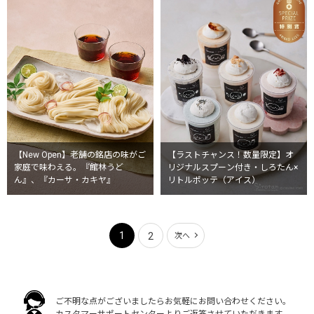
【New Open】老舗の銘店の味がご
【ラストチャンス！数量限定】オ
家庭で味わえる。『館林うど
リジナルスプーン付き・しろたん×
ん』、『カーサ・カキヤ』
リトルポッテ（アイス）
1
2
次へ
ご不明な点がございましたらお気軽にお問い合わせください。
カスタマーサポートセンターよりご返答させていただきます。