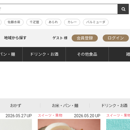
佐藤水産
千疋屋
あられ
カレー
バルミューダ
地域から探す
会員登録
ログイン
ゲスト 様
パン・麺
ドリンク・お酒
その他食品
おかず
お米・パン・麺
ドリンク・お酒
2026.05.27 UP
スイーツ・果物
2026.05.20 UP
スイーツ・果