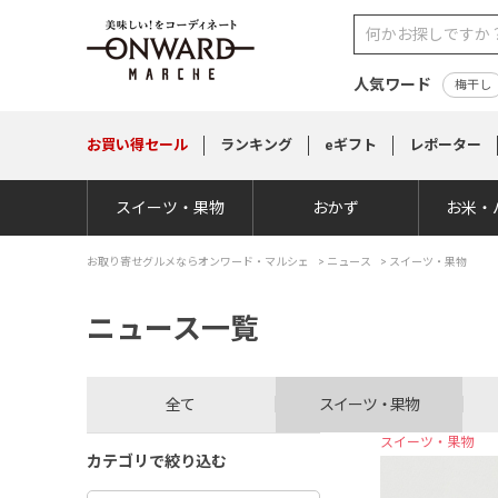
人気ワード
梅干し
お買い得
セール
ランキング
eギフト
レポーター
スイーツ・果物
おかず
お米・
お取り寄せグルメならオンワード・マルシェ
>
ニュース
> スイーツ・果物
ニュース一覧
全て
スイーツ・果物
スイーツ・果物
カテゴリで絞り込む