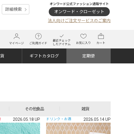
オンワード公式ファッション通販サイト
詳細検索
オンワード・クローゼット
法人向けご注文サービスのご案内
最近チェック
お気に入り
カート
マイページ
ご利用ガイド
したアイテム
雑貨
ギフトカタログ
定期便
その他食品
雑貨
物
2026.05.18 UP
ドリンク・お酒
2026.05.14 UP