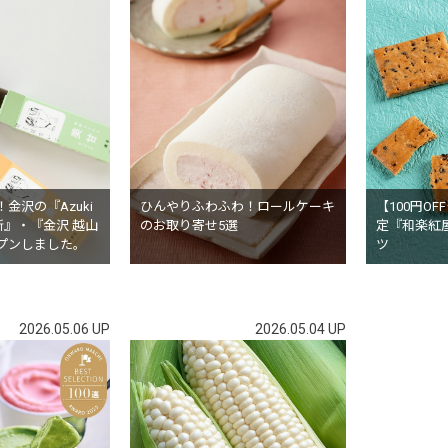
金沢の『Azuki
ひんやりふわふわ！ロールケーキ
【100円O
究所』・『金沢 越山
のお取り寄せ5選
定『和楽紅
プンしました。
ツ
2026.05.06 UP
2026.05.04 UP