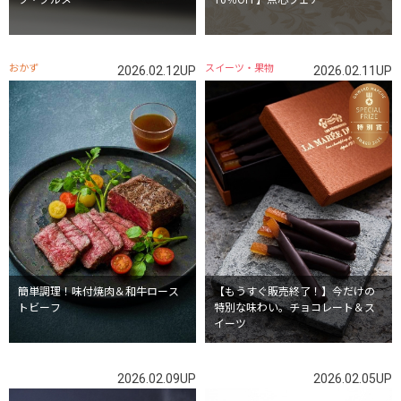
ツ・グルメ
10％OFF】点心フェア
おかず
スイーツ・果物
2026.02.12UP
2026.02.11UP
簡単調理！味付焼肉＆和牛ロース
【もうすぐ販売終了！】今だけの
トビーフ
特別な味わい。チョコレート＆ス
イーツ
2026.02.09UP
2026.02.05UP