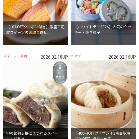
【10%OFFクーポン付き】銀座千疋
【ホワイトデー2026】人気のクッ
屋スイーツのお取り寄せ
キー・焼き菓子
スイーツ・果物
おかず
2026.02.18UP
2026.02.16UP
桃の節句＆梅にまつわるスイー
【400円OFFクーポン＋2点目以降