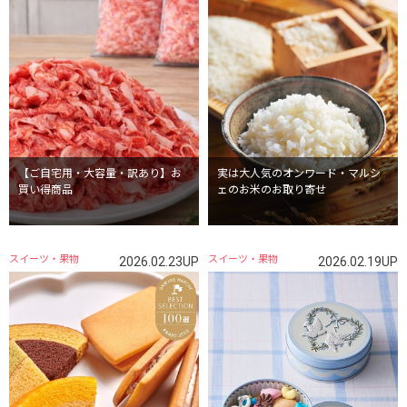
【ご自宅用・大容量・訳あり】お
実は大人気のオンワード・マルシ
買い得商品
ェのお米のお取り寄せ
スイーツ・果物
スイーツ・果物
2026.02.23UP
2026.02.19UP