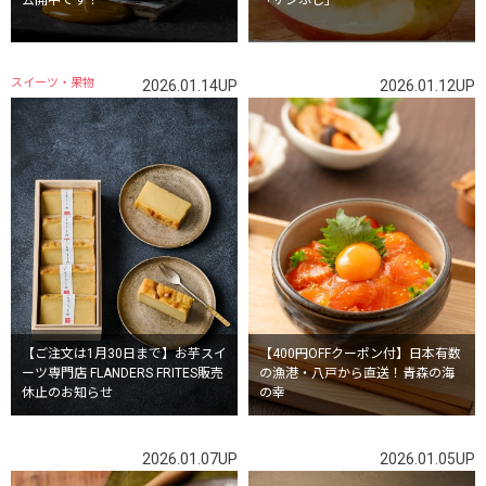
公開中です！
「サンふじ」
スイーツ・果物
2026.01.14UP
2026.01.12UP
【ご注文は1月30日まで】お芋スイ
【400円OFFクーポン付】日本有数
ーツ専門店 FLANDERS FRITES販売
の漁港・八戸から直送！青森の海
休止のお知らせ
の幸
2026.01.07UP
2026.01.05UP