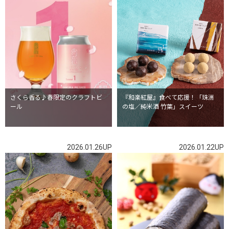
さくら香る♪春限定のクラフトビ
『和楽紅屋』食べて応援！「珠洲
ール
の塩／純米酒 竹葉」スイーツ
2026.01.26UP
2026.01.22UP