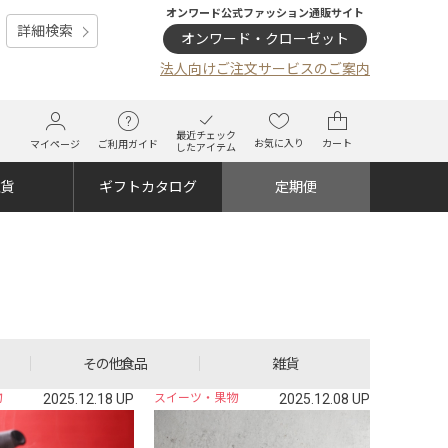
オンワード公式ファッション通販サイト
詳細検索
オンワード・クローゼット
法人向けご注文サービスのご案内
最近チェック
お気に入り
カート
マイページ
ご利用ガイド
したアイテム
雑貨
ギフトカタログ
定期便
その他食品
雑貨
物
2025.12.18 UP
スイーツ・果物
2025.12.08 UP