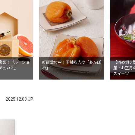
商品！『ル・ショ
好評受付中！干柿名人の「あんぽ
【締め切り
デュカス』
柿」
産・お正月
スイーツ
2025.12.03 UP