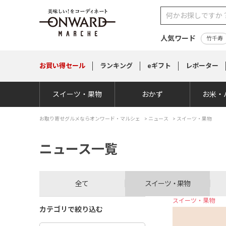
人気ワード
竹千寿
お買い得
セール
ランキング
eギフト
レポーター
スイーツ・果物
おかず
お米・
お取り寄せグルメならオンワード・マルシェ
>
ニュース
> スイーツ・果物
ニュース一覧
全て
スイーツ・果物
スイーツ・果物
カテゴリで絞り込む