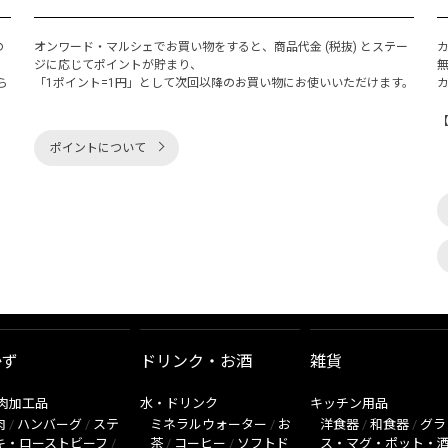
の
オンワード・マルシェでお買い物をすると、商品代金 (税抜) とステー
く
ジに応じてポイントが貯まり、
ら
「1ポイント=1円」として次回以降のお買い物にお使いいただけます。
ポイントについて
かず
ドリンク・お酒
雑貨
肉加工品
水・ドリンク
キッチン用品
肉
/
ハンバーグ
/
ステ
ミネラルウォーター
/
お
洋食器
/
和食器
/
グラ
キ・ローストビーフ
/
茶
/
コーヒー
/
ソフトド
ス・マグ・ポット・