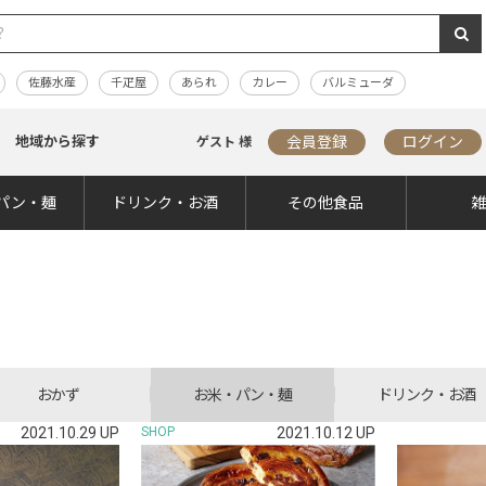
佐藤水産
千疋屋
あられ
カレー
バルミューダ
地域から探す
会員登録
ログイン
ゲスト 様
パン・麺
ドリンク・お酒
その他食品
おかず
お米・パン・麺
ドリンク・お酒
2021.10.29 UP
SHOP
2021.10.12 UP