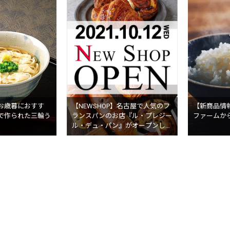
お歳暮におすす
【NEWSHOP】名古屋で人気のフ
【新商品情
で作られた三輪う
ランスパンのお店『ル・プレジー
ファームか
ル・デュ・パン』がオープンしま
した。