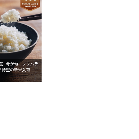
報】今が旬！フクハラ
ら待望の新米入荷