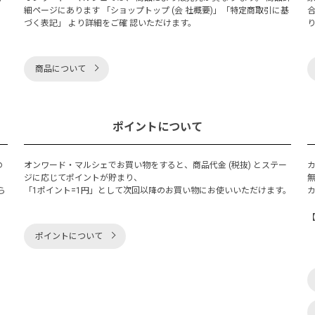
細ページにあります 「ショップトップ (会 社概要)」「特定商取引に基
づく表記」 より詳細をご確 認いただけます。
商品について
ポイントについて
の
オンワード・マルシェでお買い物をすると、商品代金 (税抜) とステー
く
ジに応じてポイントが貯まり、
ら
「1ポイント=1円」として次回以降のお買い物にお使いいただけます。
ポイントについて