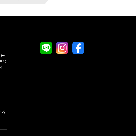
酒器
理器
ィ
する