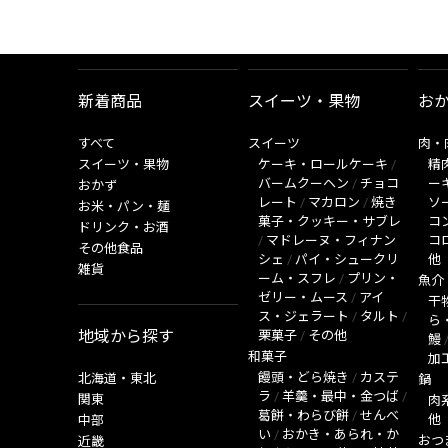
新着商品
スイーツ・果物
お
すべて
スイーツ
肉・
スイーツ・果物
ケーキ・ロールケーキ
/
精
バームクーヘン
/
チョコ
ー
おかず
レート
/
マカロン
/
焼き
ソ
お米・パン・麺
菓子・クッキー・サブレ
コ
ドリンク・お酒
/
マドレーヌ・フィナン
コ
その他食品
シェ
/
パイ・シュークリ
他
雑貨
ーム・スフレ
/
プリン・
魚介
ゼリー・ムース
/
アイ
干
ス・ジェラート
/
タルト
/
ら
地域から探す
栗菓子
/
その他
鰻
和菓子
加
饅頭・どら焼き
/
カステ
北海道・東北
鍋
ラ
/
羊羹・最中・金つば
/
関東
肉
葛餅・わらび餅
/
せんべ
他
中部
い
/
おかき・あられ・か
おつ
近畿