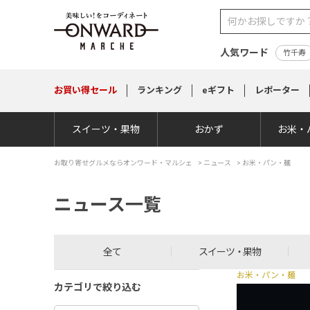
人気ワード
竹千寿
お買い得
セール
ランキング
eギフト
レポーター
スイーツ・果物
おかず
お米・
お取り寄せグルメならオンワード・マルシェ
>
ニュース
> お米・パン・麺
ニュース一覧
全て
スイーツ・果物
お米・パン・麺
カテゴリで絞り込む