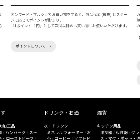
の
オンワード・マルシェでお買い物をすると、商品代金 (税抜) とステー
く
ジに応じてポイントが貯まり、
ら
「1ポイント=1円」として次回以降のお買い物にお使いいただけます。
ポイントについて
かず
ドリンク・お酒
雑貨
肉加工品
水・ドリンク
キッチン用品
肉
/
ハンバーグ
/
ステ
ミネラルウォーター
/
お
洋食器
/
和食器
/
グラ
キ・ローストビーフ
/
茶
/
コーヒー
/
ソフトド
ス・マグ・ポット・