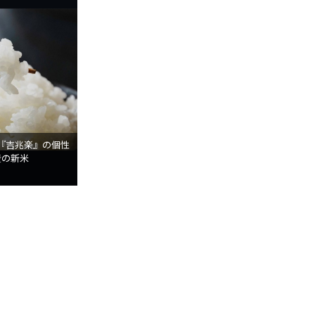
『吉兆楽』の個性
産の新米