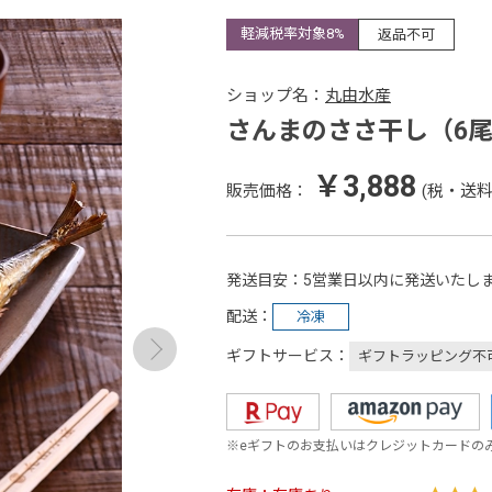
軽減税率対象8%
返品不可
ショップ名：
丸由水産
さんまのささ干し（6
￥3,888
販売価格：
(税・送料
発送目安
5営業日以内に発送いたし
配送
冷凍
ギフトサービス
ギフトラッピング不
※eギフトのお支払いはクレジットカードの