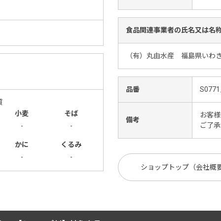
食品関連事業者の氏名又は名
（有）丸由水産 福島県いわき
品番
S0771
質
小麦
そば
お客様
備考
ご了承
-
-
かに
くるみ
-
-
ショップトップ（会社概