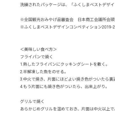
洗練されたパッケージは、「ふくしまベストデザイン
※全国観光おみやげ品審査会 日本商工会議所会頭
※ふくしまベストデザインコンペティション2019-
＜美味しい食べ方＞
フライパンで焼く
1.熱したフライパンにクッキングシートを敷く。
2.半解凍した魚をのせる。
3.中火で焼き、片面にほどよい焼き色がついたら裏
4.もう片面にも焼き色がついたら、出来上がり。
グリルで焼く
あらかじめグリルを温めておき、片面は中火以上で