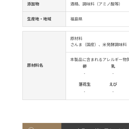
添加物
酒精、調味料（アミノ酸等）
生産地・地域
福島県
原材料
さんま（国産）、米発酵調味料
本製品に含まれるアレルギー物
原材料名
卵
乳
-
-
落花生
えび
-
-