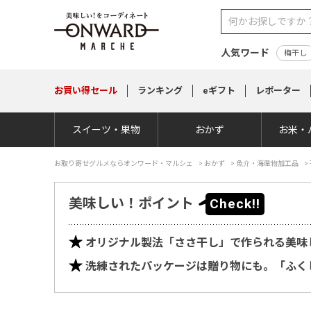
人気ワード
梅干し
お買い得
セール
ランキング
eギフト
レポーター
スイーツ・果物
おかず
お米・
お取り寄せグルメならオンワード・マルシェ
>
おかず
>
魚介・海産物加工品
>
美味しい！ポイント
オリジナル製法「ささ干し」で作られる美味
洗練されたパッケージは贈り物にも。「ふくし