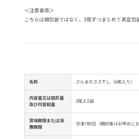
＜注意事項＞
こちらは個包装ではなく、3尾ずつまとめて真空包
名称
さんまのささ干し（6尾入り）
内容量又は固形量
3尾入2袋
及び内容総量
賞味期限または消
冷凍180日（開封後はお早めに
費期限