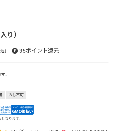
尾入り）
36ポイント還元
込)
ます。
可
のし不可
みとなります。