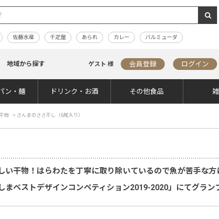
佐藤水産
千疋屋
あられ
カレー
バルミューダ
地域から探す
会員登録
ログイン
ゲスト 様
パン・麺
ドリンク・お酒
その他食品
干物
>
さんまのささ干し（6尾入り）
しい干物！はらわたを丁寧に取り除いているので魚が苦手な方
まベストデザインコンペティション2019-2020」にてグラン