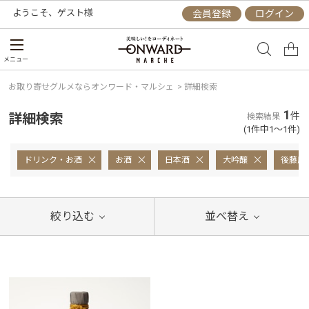
ようこそ、
ゲスト
様
会員登録
ログイン
メニュー
お取り寄せグルメならオンワード・マルシェ
>
詳細検索
1
詳細検索
件
検索結果
(1件中1～1件)
ドリンク・お酒
お酒
日本酒
大吟醸
後藤康
絞り込む
並べ替え