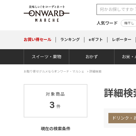
人気ワード
梅干し
お買い得
セール
ランキング
eギフト
レポーター
スイーツ・果物
おかず
お米・
お取り寄せグルメならオンワード・マルシェ
>
詳細検索
詳細検
対象商品
3
件
ドリンク・
現在の検索条件