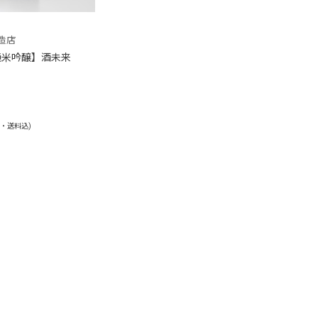
造店
純米吟醸】酒未来
税・送料込)