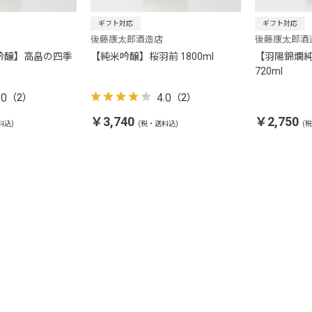
ギフト対応
ギフト対応
後藤康太郎酒造店
後藤康太郎酒
吟醸】高畠の四季
【純米吟醸】桜羽前 1800ml
【羽陽錦爛
720ml
.0
4.0
（2）
（2）
￥3,740
￥2,750
料込)
(税・送料込)
(