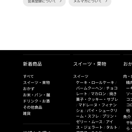
会員登録について
メルマガについて
新着商品
スイーツ・果物
お
すべて
スイーツ
肉・
スイーツ・果物
ケーキ・ロールケーキ
/
精
バームクーヘン
/
チョコ
ー
おかず
レート
/
マカロン
/
焼き
ソ
お米・パン・麺
菓子・クッキー・サブレ
コ
ドリンク・お酒
/
マドレーヌ・フィナン
コ
その他食品
シェ
/
パイ・シュークリ
他
雑貨
ーム・スフレ
/
プリン・
魚介
ゼリー・ムース
/
アイ
干
ス・ジェラート
/
タルト
/
ら