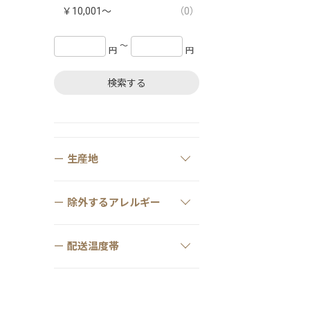
￥10,001～
（0）
〜
円
円
検索する
生産地
除外するアレルギー
配送温度帯