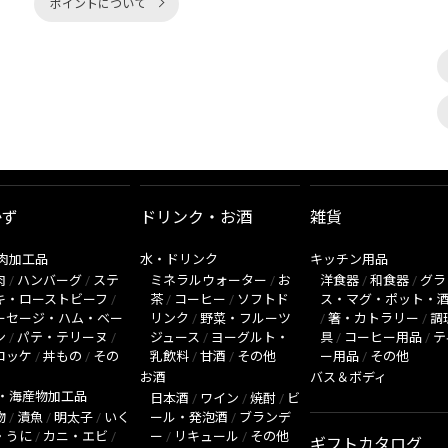
ポイントについて
かず
ドリンク・お酒
雑貨
肉加工品
水・ドリンク
キッチン用品
肉
/
ハンバーグ
/
ステ
ミネラルウォーター
/
お
洋食器
/
和食器
/
グラ
キ・ローストビーフ
/
茶
/
コーヒー
/
ソフトド
ス・マグ・ポット・
ーセージ・ハム・ベー
リンク
/
野菜・フルーツ
/
箸・カトラリー
/
調
ン
/
パテ・テリーヌ
/
ジュース
/
ヨーグルト・
具
/
コーヒー用品
/
テ
ロッケ
/
丼もの
/
その
乳飲料
/
甘酒
/
その他
ー用品
/
その他
お酒
バス＆ボディ
・海産物加工品
日本酒
/
ワイン
/
焼酎
/
ビ
物
/
漬魚
/
明太子
/
いく
ール・発泡酒
/
ブランデ
・うに
/
カニ・エビ
/
ー
/
リキュール
/
その他
ギフトカタログ