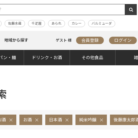
佐藤水産
千疋屋
あられ
カレー
バルミューダ
地域から探す
会員登録
ログイン
ゲスト 様
パン・麺
ドリンク・お酒
その他食品
索
お酒
お酒
日本酒
純米吟醸
後藤康太郎