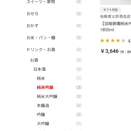
スイーツ・果物
（0）
ギフト対応
おせち
（0）
後藤康太郎酒造店
【羽陽錦爛純米
おかず
（0）
1800ml
お米・パン・麺
（0）
4
ドリンク・お酒
（5）
￥3,646
(税・送
お酒
（5）
日本酒
（5）
純米
（1）
純米吟醸
（3）
純米大吟醸
（0）
本醸造
（0）
吟醸
（0）
大吟醸
（1）