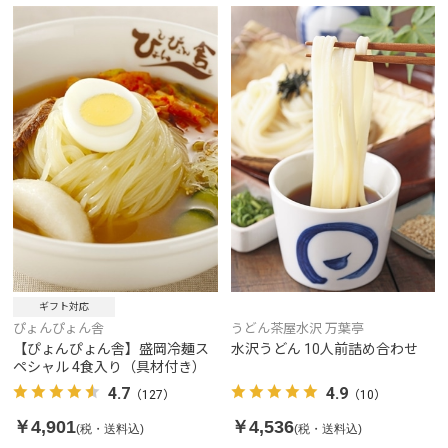
ギフト対応
ぴょんぴょん舎
うどん茶屋水沢 万葉亭
【ぴょんぴょん舎】盛岡冷麺ス
水沢うどん 10人前詰め合わせ
ペシャル 4食入り（具材付き）
4.7
4.9
（127）
（10）
￥4,901
￥4,536
(税・送料込)
(税・送料込)