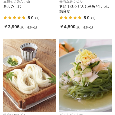
三輪そうめん小西
長崎五島うどん
みわのにじ
五島手延うどんと飛魚だしつゆ
詰合せ
5.0
5.0
（1）
（1）
￥3,996
￥4,590
(税・送料込)
(税・送料込)