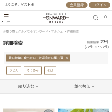
ようこそ、
ゲスト
様
会員登録
ログイン
メニュー
お取り寄せグルメならオンワード・マルシェ
>
詳細検索
27
詳細検索
件
検索結果
(27件中1～27件)
暑い時期に食べたい！厳選冷たい麺30選
うどん
そうめん
そば
絞り込む
並べ替え