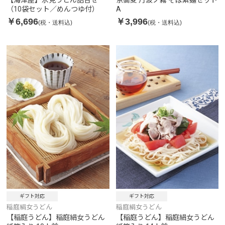
【海津屋】氷見うどん詰合せ
京蕎麦 丹波ノ霧 そば素麺セット
（10袋セット／めんつゆ付）
A
￥6,696
￥3,996
(税・送料込)
(税・送料込)
ギフト対応
ギフト対応
稲庭絹女うどん
稲庭絹女うどん
【稲庭うどん】稲庭絹女うどん
【稲庭うどん】稲庭絹女うどん