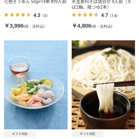
七色そうめん 50g×14束 約9人前
半生更科そば詰合せ 4人前（そ
ば2箱、瓶つゆ2本）
4.3
4.7
（3）
（14）
￥3,996
￥4,806
(税・送料込)
(税・送料込)
ギフト対応
ギフト対応