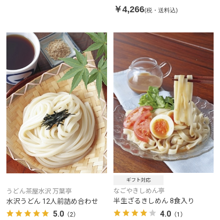
￥4,266
(税・送料込)
ギフト対応
なごやきしめん亭
うどん茶屋水沢 万葉亭
半生ざるきしめん 8食入り
水沢うどん 12人前詰め合わせ
4.0
5.0
（1）
（2）