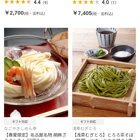
4.4
4.0
（9）
（1）
￥2,700
￥7,405
(税・送料込)
(税・送料込)
ギフト対応
ギフト対応
なごやきしめん亭
浅草むぎとろ
【春夏限定】名古屋名物 胡麻ざ
【浅草むぎとろ】とろろ茶そば