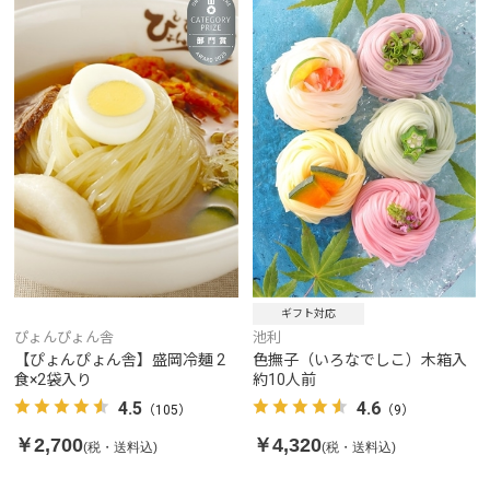
ギフト対応
ぴょんぴょん舎
池利
【ぴょんぴょん舎】盛岡冷麺 2
色撫子（いろなでしこ）木箱入
食×2袋入り
約10人前
4.5
4.6
（105）
（9）
￥2,700
￥4,320
(税・送料込)
(税・送料込)