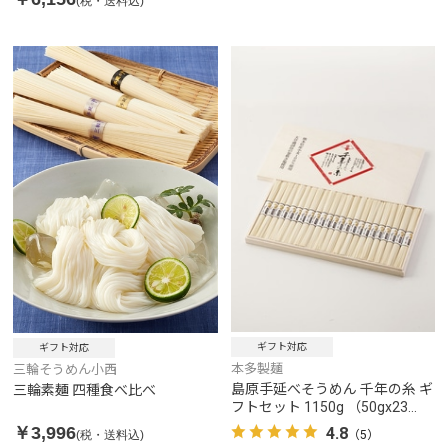
(税・送料込)
ギフト対応
ギフト対応
本多製麺
三輪そうめん小西
島原手延べそうめん 千年の糸 ギ
三輪素麺 四種食べ比べ
フトセット 1150g （50gx23
束）
￥3,996
4.8
(税・送料込)
（5）