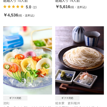
紙箱入り 10人前
紙箱入り 14人前
￥5,616
5.0
(税・送料込)
（2）
￥4,536
(税・送料込)
ギフト対応
ギフト対応
池利
総本家 更科堀井