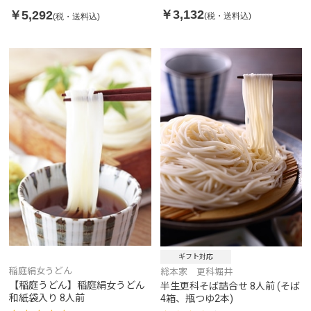
￥3,132
￥5,292
(税・送料込)
(税・送料込)
ギフト対応
稲庭絹女うどん
総本家 更科堀井
【稲庭うどん】稲庭絹女うどん
半生更科そば詰合せ 8人前 (そば
和紙袋入り 8人前
4箱、瓶つゆ2本)