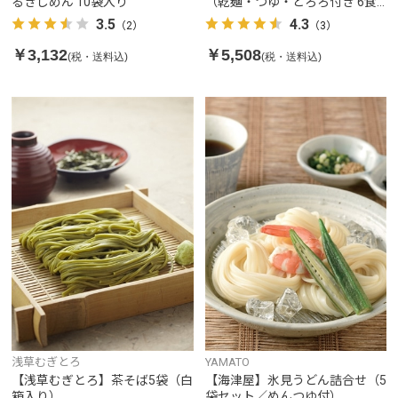
るきしめん 10袋入り
（乾麺・つゆ・とろろ付き 6食
入り）
3.5
4.3
（2）
（3）
￥3,132
￥5,508
(税・送料込)
(税・送料込)
浅草むぎとろ
YAMATO
【浅草むぎとろ】茶そば5袋（白
【海津屋】氷見うどん詰合せ（5
箱入り）
袋セット／めんつゆ付）