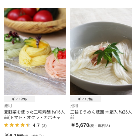
ギフト対応
ギフト対応
池利
池利
夏野菜を使った三輪素麺 約16人
三輪そうめん蔵囲 木箱入 約26人
前(トマト・オクラ・カボチャ・
前
白)
￥5,670
4.7
(税・送料込)
（3）
￥6,156