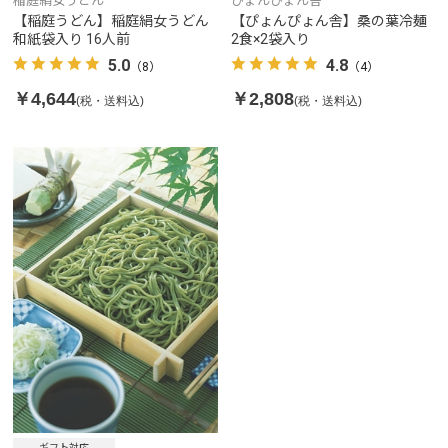
稲庭絹女うどん
ぴょんぴょん舎
【稲庭うどん】稲庭絹女うどん
【ぴょんぴょん舎】桑の葉冷麺
和紙袋入り 16人前
2食×2袋入り
5.0
4.8
（8）
（4）
￥4,644
￥2,808
(税・送料込)
(税・送料込)
ギフト対応