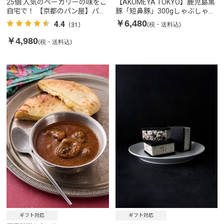
25個 人気のベーカリーの味をご
【AKOMEYA TOKYO】鹿児島黒
自宅で！ 【京都のパン屋】パン
豚「短鼻豚」300gしゃぶしゃぶ
激戦区の京都で人気のベーカリ
セット
￥6,480
4.4
(税・送料込)
（31）
ー 店主おまかせ
￥4,980
(税・送料込)
ギフト対応
ギフト対応