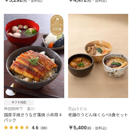
(税・送料込)
(税・送料込)
ギフト対応
神田明神下 喜川
花山うどん
国産手焼きうなぎ蒲焼 小丼用 4
老舗のうどん味くらべ6食セット
パック
￥5,400
4.6
(税・送料込)
（88）