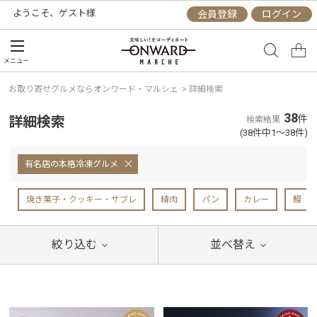
ようこそ、
ゲスト
様
会員登録
ログイン
メニュー
お取り寄せグルメならオンワード・マルシェ
>
詳細検索
38
詳細検索
件
検索結果
(38件中1～38件)
有名店の本格冷凍グルメ
焼き菓子・クッキー・サブレ
精肉
パン
カレー
鰻
絞り込む
並べ替え