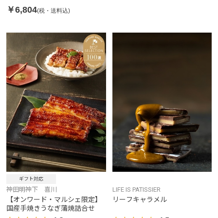
￥6,804
(税・送料込)
ギフト対応
神田明神下 喜川
LIFE IS PATISSIER
【オンワード・マルシェ限定】
リーフキャラメル
国産手焼きうなぎ蒲焼詰合せ