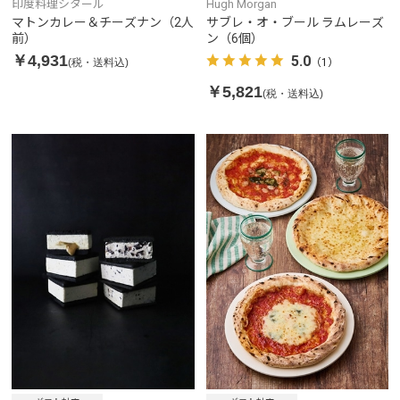
印度料理シタール
Hugh Morgan
マトンカレー＆チーズナン（2人
サブレ・オ・ブール ラムレーズ
前）
ン（6個）
￥4,931
5.0
(税・送料込)
（1）
￥5,821
(税・送料込)