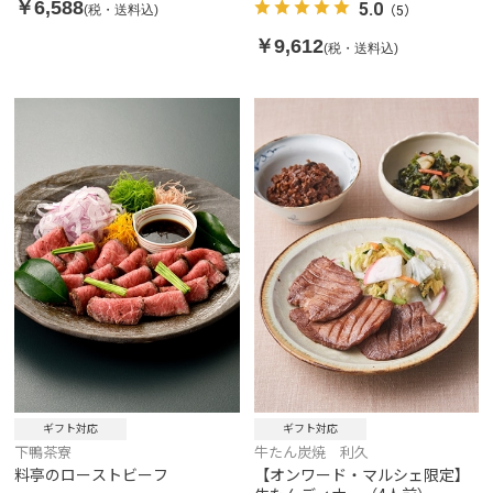
￥6,588
5.0
(税・送料込)
（5）
￥9,612
(税・送料込)
ギフト対応
ギフト対応
下鴨茶寮
牛たん炭焼 利久
料亭のローストビーフ
【オンワード・マルシェ限定】