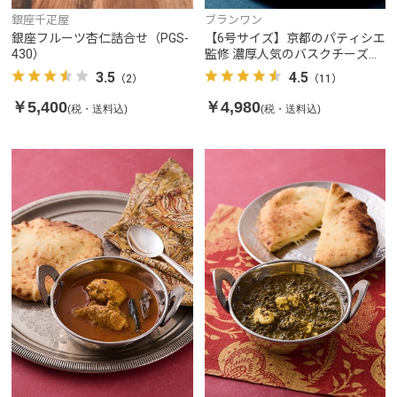
銀座千疋屋
ブランワン
銀座フルーツ杏仁詰合せ（PGS-
【6号サイズ】京都のパティシエ
430）
監修 濃厚人気のバスクチーズケ
ーキ
3.5
4.5
（2）
（11）
￥5,400
￥4,980
(税・送料込)
(税・送料込)