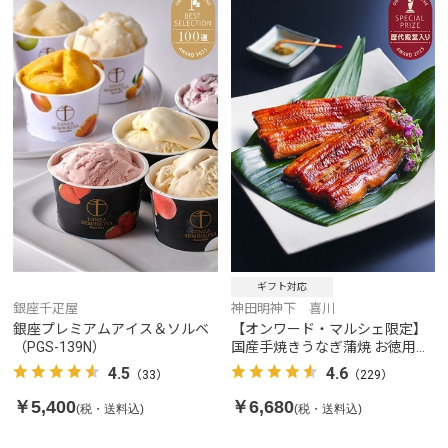
ギフト対応
銀座千疋屋
神田明神下 喜川
銀座プレミアムアイス＆ソルベ
【オンワード・マルシェ限定】
（PGS-139N）
国産手焼きうなぎ蒲焼 お徳用セ
ット 2パック
4.5
4.6
（33）
（229）
￥5,400
￥6,680
(税・送料込)
(税・送料込)