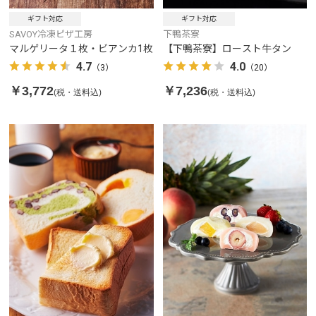
ギフト対応
ギフト対応
SAVOY冷凍ピザ工房
下鴨茶寮
マルゲリータ１枚・ビアンカ1枚
【下鴨茶寮】ロースト牛タン
4.7
4.0
（3）
（20）
￥3,772
￥7,236
(税・送料込)
(税・送料込)