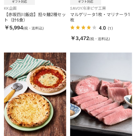
ギフト対応
ギフト対応
KK企画
SAVOY冷凍ピザ工房
【赤坂四川飯店】担々麺2種セッ
マルゲリータ1枚・マリナーラ1
ト（計6食）
枚
￥5,994
4.0
(税・送料込)
（1）
￥3,472
(税・送料込)