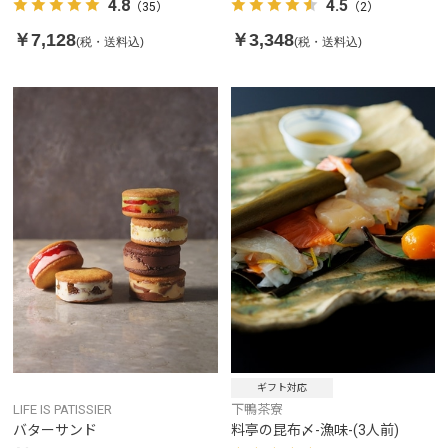
4.8
4.5
（35）
（2）
￥7,128
￥3,348
(税・送料込)
(税・送料込)
ギフト対応
LIFE IS PATISSIER
下鴨茶寮
バターサンド
料亭の昆布〆-漁味-(3人前)