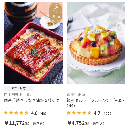
ギフト対応
神田明神下 喜川
銀座千疋屋
国産手焼きうなぎ蒲焼 6パック
銀座タルト（フルーツ）（PGS-
144）
4.6
4.7
（46）
（107）
￥11,772
￥4,752
(税・送料込)
(税・送料込)