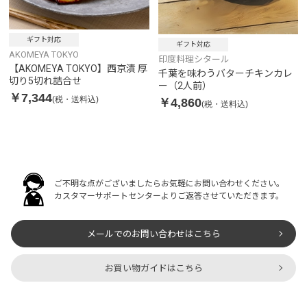
ギフト対応
ギフト対応
AKOMEYA TOKYO
印度料理シタール
【AKOMEYA TOKYO】西京漬 厚
千葉を味わうバターチキンカレ
切り5切れ詰合せ
ー（2人前）
￥7,344
(税・送料込)
￥4,860
(税・送料込)
ご不明な点がございましたらお気軽にお問い合わせください。
カスタマーサポートセンターよりご返答させていただきます。
メールでのお問い合わせはこちら
お買い物ガイドはこちら