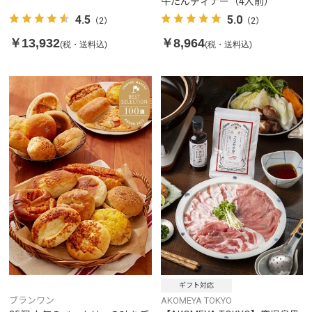
牛たんディナー（4人前）
4.5
5.0
（2）
（2）
￥13,932
￥8,964
(税・送料込)
(税・送料込)
ギフト対応
ブランワン
AKOMEYA TOKYO