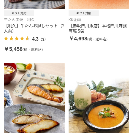
ギフト対応
ギフト対応
牛たん炭焼 利久
KK企画
【利久】牛たんお試しセット（2
【赤坂四川飯店】本格四川麻婆
人前）
豆腐 5袋
￥4,698
4.3
(税・送料込)
（3）
￥5,458
(税・送料込)