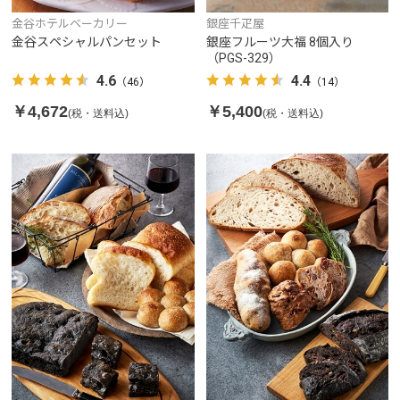
金谷ホテルベーカリー
銀座千疋屋
金谷スペシャルパンセット
銀座フルーツ大福 8個入り
（PGS-329）
4.6
4.4
（46）
（14）
￥4,672
￥5,400
(税・送料込)
(税・送料込)