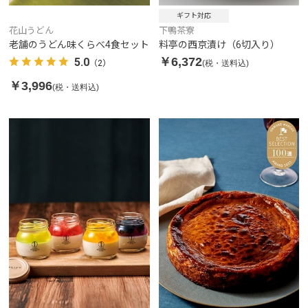
ギフト対応
花山うどん
下鴨茶寮
老舗のうどん味くらべ4食セット
料亭の西京漬け（6切入り）
￥6,372
5.0
(税・送料込)
（2）
￥3,996
(税・送料込)