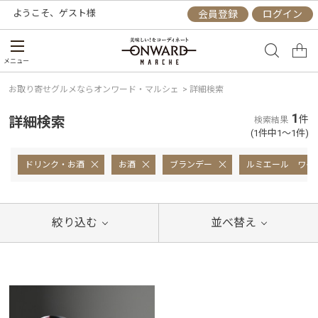
ようこそ、
ゲスト
様
会員登録
ログイン
メニュー
お取り寄せグルメならオンワード・マルシェ
>
詳細検索
1
詳細検索
件
検索結果
(1件中1～1件)
ドリンク・お酒
お酒
ブランデー
ルミエール ワイ
絞り込む
並べ替え