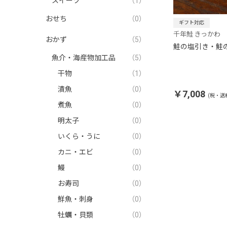
スイーツ
（1）
おせち
（0）
ギフト対応
千年鮭 きっかわ
おかず
（5）
鮭の塩引き・鮭
魚介・海産物加工品
（5）
干物
（1）
漬魚
（0）
￥7,008
(税・送
煮魚
（0）
明太子
（0）
いくら・うに
（0）
カニ・エビ
（0）
鰻
（0）
お寿司
（0）
鮮魚・刺身
（0）
牡蠣・貝類
（0）