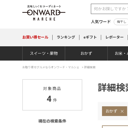
人気ワード
梅干し
お買い得
セール
ランキング
eギフト
レポーター
スイーツ・果物
おかず
お米・
お取り寄せグルメならオンワード・マルシェ
>
詳細検索
詳細検
対象商品
4
件
おかず
現在の検索条件