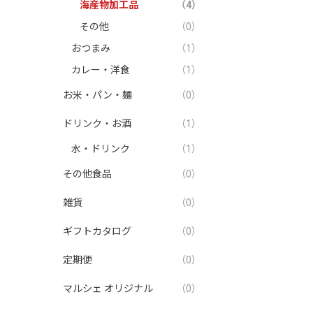
海産物加工品
（4）
その他
（0）
おつまみ
（1）
カレー・洋食
（1）
お米・パン・麺
（0）
ドリンク・お酒
（1）
水・ドリンク
（1）
その他食品
（0）
雑貨
（0）
ギフトカタログ
（0）
定期便
（0）
マルシェ オリジナル
（0）