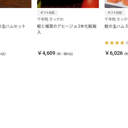
ギフト対応
ギフト対応
千年鮭 きっかわ
千年鮭 きっか
の生ハムセット
鮭と椎茸のアヒージョ 2本化粧箱
鮭の生ハム 
入
￥4,609
￥6,026
料込)
(税・送料込)
(