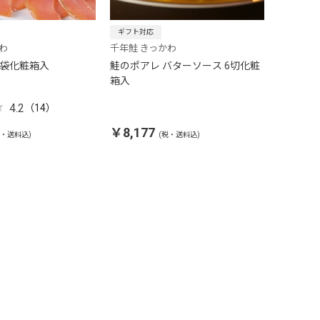
ギフト対応
わ
千年鮭 きっかわ
3袋化粧箱入
鮭のポアレ バターソース 6切化粧
箱入
4.2
（14）
￥8,177
税・送料込)
(税・送料込)