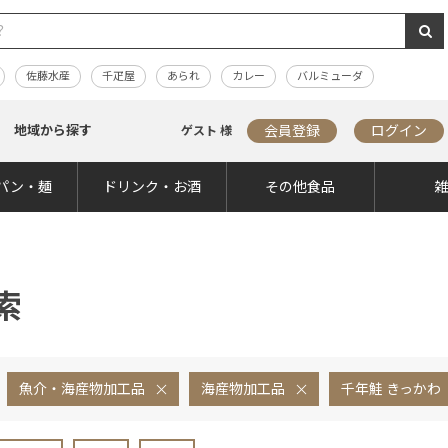
佐藤水産
千疋屋
あられ
カレー
バルミューダ
地域から探す
会員登録
ログイン
ゲスト 様
パン・麺
ドリンク・お酒
その他食品
索
魚介・海産物加工品
海産物加工品
千年鮭 きっかわ