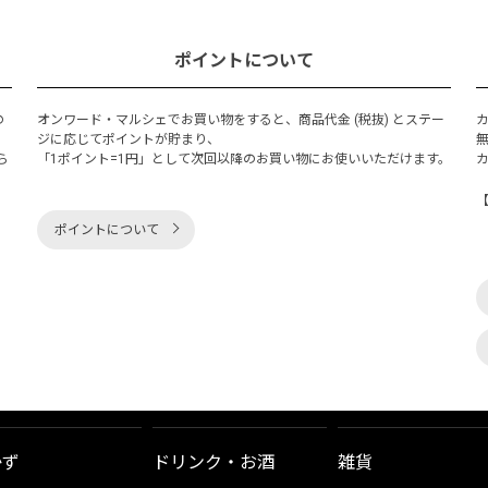
ポイントについて
の
オンワード・マルシェでお買い物をすると、商品代金 (税抜) とステー
く
ジに応じてポイントが貯まり、
ら
「1ポイント=1円」として次回以降のお買い物にお使いいただけます。
ポイントについて
かず
ドリンク・お酒
雑貨