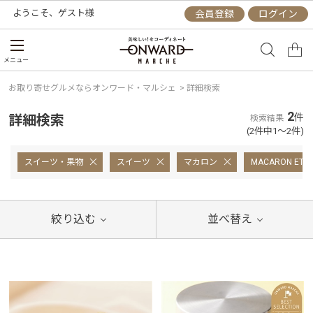
ようこそ、
ゲスト
様
会員登録
ログイン
メニュー
お取り寄せグルメならオンワード・マルシェ
>
詳細検索
2
詳細検索
件
検索結果
(2件中1～2件)
スイーツ・果物
スイーツ
マカロン
MACARON ET 
絞り込む
並べ替え