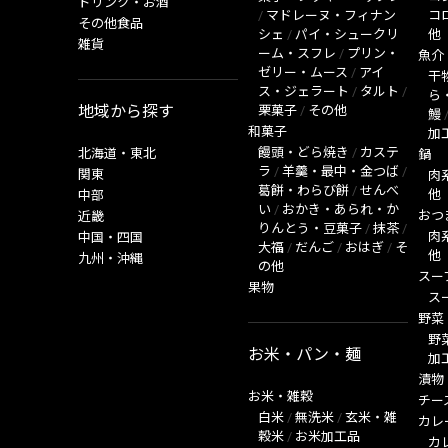
ドリンク・お酒
/
マドレーヌ・フィナン
コ
その他食品
シェ
/
パイ・シュークリ
他
雑貨
ーム・スフレ
/
プリン・
魚介
ゼリー・ムース
/
アイ
干
ス・ジェラート
/
タルト
/
ら
地域から探す
栗菓子
/
その他
鰻
和菓子
加
饅頭・どら焼き
/
カステ
北海道・東北
鍋
ラ
/
羊羹・最中・金つば
/
関東
肉
葛餅・わらび餅
/
せんべ
他
中部
い
/
おかき・あられ・か
おつ
近畿
りんとう・豆菓子
/
抹茶
/
肉
中国・四国
大福
/
だんご
/
おはぎ
/
そ
他
九州・沖縄
の他
スー
果物
ス
野菜
野
お米・パン・麺
加
漬物
お米・雑穀
チー
白米
/
無洗米
/
玄米・雑
カレ
穀米
/
お米加工品
カ