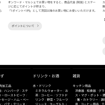
の
オンワード・マルシェでお買い物をすると、商品代金 (税抜) とステー
く
ジに応じてポイントが貯まり、
ら
「1ポイント=1円」として次回以降のお買い物にお使いいただけます。
ポイントについて
かず
ドリンク・お酒
雑貨
肉加工品
水・ドリンク
キッチン用品
肉
/
ハンバーグ
/
ステ
ミネラルウォーター
/
お
洋食器
/
和食器
/
グラ
キ・ローストビーフ
/
茶
/
コーヒー
/
ソフトド
ス・マグ・ポット・
ーセージ・ハム・ベー
リンク
/
野菜・フルーツ
/
箸・カトラリー
/
調
ン
/
パテ・テリーヌ
/
ジュース
/
ヨーグルト・
具
/
コーヒー用品
/
テ