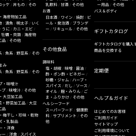
ロッケ
/
丼もの
/
その
乳飲料
/
甘酒
/
その他
ー用品
/
その他
お酒
バス＆ボディ
・海産物加工品
日本酒
/
ワイン
/
焼酎
/
ビ
物
/
漬魚
/
明太子
/
いく
ール・発泡酒
/
ブランデ
・うに
/
カニ・エビ
/
ー
/
リキュール
/
その他
ギフトカタログ
/
牡蠣・貝類
/
海産物
工品
/
その他
ギフトカタログを購入
その他食品
商品を交換する
系
/
魚系
/
野菜系
/
その
調味料
まみ
塩・胡椒
/
味噌
/
醤油
/
定期便
系
/
魚系
/
野菜系
/
その
酢・ポン酢・ビネガー
/
砂糖・ジャム
/
ハーブ・
プ・味噌汁
スパイス
/
だし
/
ソース
/
ープ
/
味噌汁
/
その他
オイル
/
麹・みりん
/
ご
・大豆加工品
ま・ふりかけ
/
その他
ヘルプ＆ガイド
菜・野菜加工品
/
大豆
ヘルシーフード
工品
スーパーフード
/
健康飲
はじめてのお客様
・梅干し・珍味・乾物
料
/
サプリメント
/
その
ご利用ガイド
ズ・乳製品
他
サイトマップ
ー・洋食
ご利用環境について
レー
/
洋食
/
スパイス