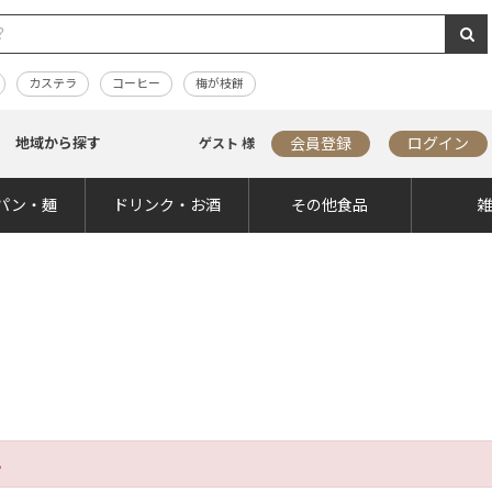
カステラ
コーヒー
梅が枝餅
地域から探す
会員登録
ログイン
ゲスト 様
パン・麺
ドリンク・お酒
その他食品
。
。