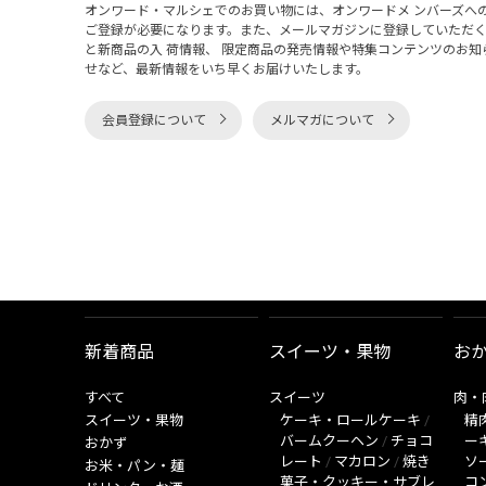
オンワード・マルシェでのお買い物には、オンワードメ ンバーズへ
ご登録が必要になります。また、メールマガジンに登録していただ
と新商品の入 荷情報、 限定商品の発売情報や特集コンテンツのお知
せなど、最新情報をいち早くお届けいたします。
会員登録について
メルマガについて
新着商品
スイーツ・果物
お
すべて
スイーツ
肉・
スイーツ・果物
ケーキ・ロールケーキ
/
精
バームクーヘン
/
チョコ
ー
おかず
レート
/
マカロン
/
焼き
ソ
お米・パン・麺
菓子・クッキー・サブレ
コ