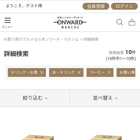
ようこそ、
ゲスト
様
会員登録
ログイン
メニュー
お取り寄せグルメならオンワード・マルシェ
>
詳細検索
10
詳細検索
件
検索結果
(10件中1～10件)
ドリンク・お酒
水・ドリンク
コーヒー
お買い得セ
絞り込む
並べ替え