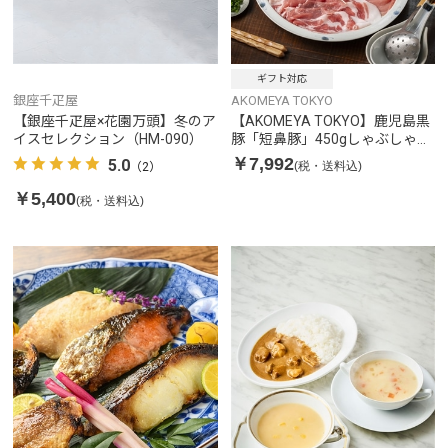
ギフト対応
銀座千疋屋
AKOMEYA TOKYO
【銀座千疋屋×花園万頭】冬のア
【AKOMEYA TOKYO】鹿児島黒
イスセレクション（HM-090）
豚「短鼻豚」450gしゃぶしゃぶ
セット
￥7,992
5.0
(税・送料込)
（2）
￥5,400
(税・送料込)