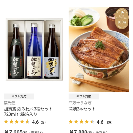
ギフト対応
ギフト対応
福光屋
四万十うなぎ
加賀鳶 飲み比べ3種セット
蒲焼2本セット
720ml 化粧箱入り
4.6
4.6
（5）
（89）
￥7,205
￥7,880
(税・送料込)
(税・送料込)