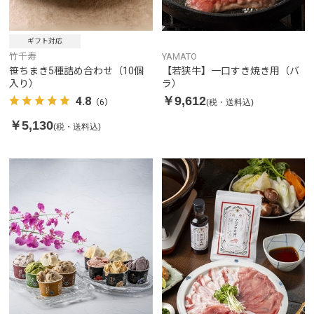
ギフト対応
竹千寿
YAMATO
笹ちまき5種詰め合わせ（10個
【若狭牛】一口すき焼き用（バ
入り）
ラ）
￥9,612
4.8
(税・送料込)
（6）
￥5,130
(税・送料込)