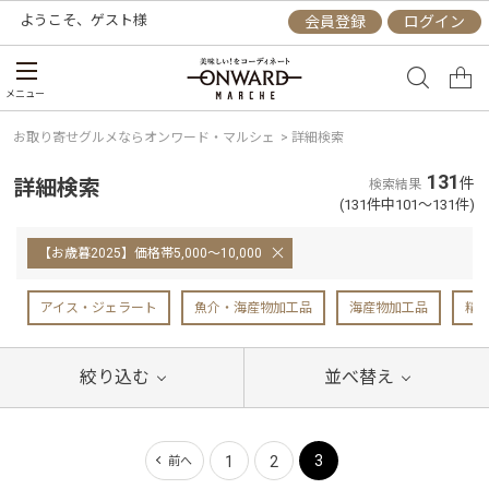
ようこそ、
ゲスト
様
会員登録
ログイン
メニュー
お取り寄せグルメならオンワード・マルシェ
>
詳細検索
131
詳細検索
件
検索結果
(131件中101～131件)
【お歳暮2025】価格帯5,000～10,000
アイス・ジェラート
魚介・海産物加工品
海産物加工品
精
絞り込む
並べ替え
3
1
2
前へ