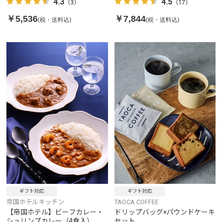
4.3
4.5
（3）
（17）
入り
￥5,536
￥7,844
(税・送料込)
(税・送料込)
ギフト対応
ギフト対応
帝国ホテルキッチン
TAOCA COFFEE
【帝国ホテル】ビーフカレー・
ドリップバッグ×パウンドケーキ
シュリンプカレー（4食入）
セット