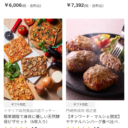
￥6,006
￥7,392
(税・送料込)
(税・送料込)
ギフト対応
ギフト対応
イタリア自然食品の店クッチー
門崎熟成肉 格之進
ナ・リナルド
簡単調理で身体に優しい天然酵
【オンワード・マルシェ限定】
母ピザセット（6枚入り）
ヤケテルハンバーグ食べ比べセ
ット 金格・白格・黒格 各2個