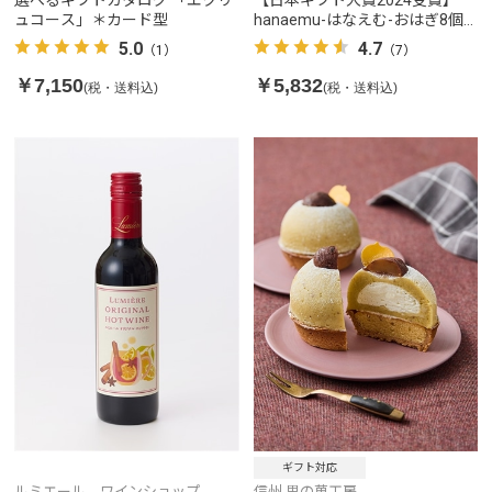
選べるギフトカタログ 「エクリ
【日本ギフト大賞2024受賞】
ュコース」＊カード型
hanaemu-はなえむ-おはぎ8個
入
5.0
4.7
（1）
（7）
￥7,150
￥5,832
(税・送料込)
(税・送料込)
ギフト対応
ルミエール ワインショップ
信州 里の菓工房