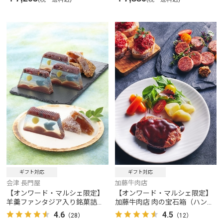
ギフト対応
ギフト対応
会津 長門屋
加藤牛肉店
【オンワード・マルシェ限定】
【オンワード・マルシェ限定】
羊羹ファンタジア入り銘菓詰合
加藤牛肉店 肉の宝石箱（ハンバ
せ
ーグセット）
4.6
4.5
（28）
（12）