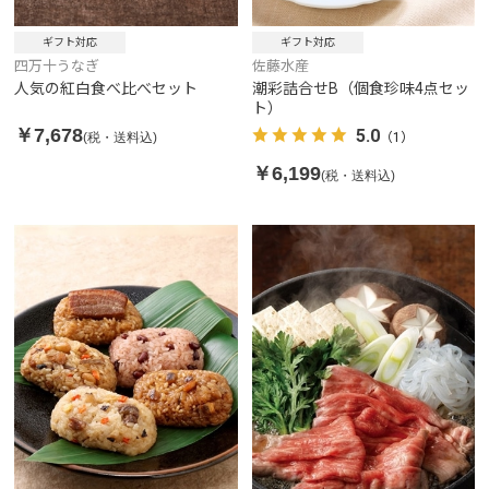
ギフト対応
ギフト対応
四万十うなぎ
佐藤水産
人気の紅白食べ比べセット
潮彩詰合せB（個食珍味4点セッ
ト）
￥7,678
5.0
(税・送料込)
（1）
￥6,199
(税・送料込)