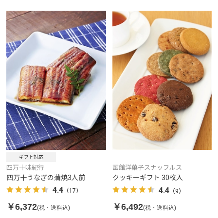
ギフト対応
四万十味紀行
函館洋菓子スナッフルス
四万十うなぎの蒲焼3人前
クッキーギフト 30枚入
4.4
4.4
（17）
（9）
￥6,372
￥6,492
(税・送料込)
(税・送料込)