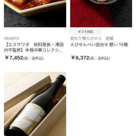
ギフト対応
YAMATO
変わり種えびせん 是蔵
【エスサワダ 総料理長・澤田
えびせんべい詰合せ 憩い 16種
州平監修】本格中華コレクショ
ンBセット
￥7,452
￥6,372
(税・送料込)
(税・送料込)