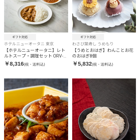
ギフト対応
ギフト対応
ホテルニューオータニ 東京
わさび葉寿し うめもり
【ホテルニューオータニ】レト
【うめとおはぎ】わんことお花
ルトスープ・調理セット ORV-
のおはぎ8個
70
￥8,316
￥5,832
(税・送料込)
(税・送料込)