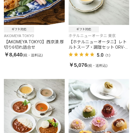
ギフト対応
ギフト対応
AKOMEYA TOKYO
ホテルニューオータニ 東京
【AKOMEYA TOKYO】西京漬 厚
【ホテルニューオータニ】レト
切り6切れ詰合せ
ルトスープ・調理セット ORV-
40
￥8,640
5.0
(税・送料込)
（1）
￥5,076
(税・送料込)