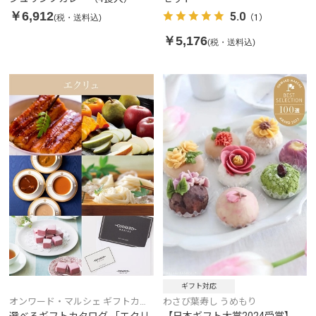
￥6,912
5.0
(税・送料込)
（1）
￥5,176
(税・送料込)
ギフト対応
オンワード・マルシェ ギフトカタ
わさび葉寿し うめもり
ログ