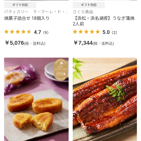
ギフト対応
ギフト対応
パティスリー ラ・マーレ・ド・
さくら食品
チャヤ
焼菓子詰合せ 18個入り
【浜松・浜名湖産】うなぎ蒲焼
2人前
4.7
5.0
（9）
（2）
￥5,076
￥7,344
(税・送料込)
(税・送料込)