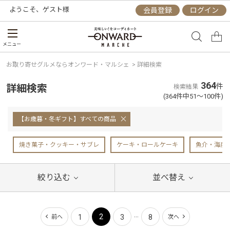
ようこそ、
ゲスト
様
会員登録
ログイン
メニュー
お取り寄せグルメならオンワード・マルシェ
>
詳細検索
364
詳細検索
件
検索結果
(364件中51～100件)
【お歳暮・冬ギフト】すべての商品
焼き菓子・クッキー・サブレ
ケーキ・ロールケーキ
魚介・海産
絞り込む
並べ替え
...
2
1
3
8
前へ
次へ