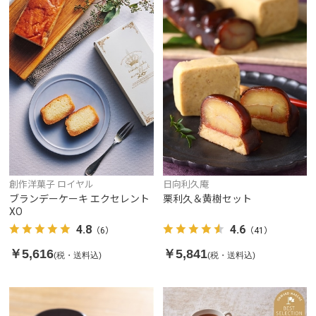
創作洋菓子 ロイヤル
日向利久庵
ブランデーケーキ エクセレント
栗利久＆黄樹セット
XO
4.8
4.6
（6）
（41）
￥5,616
￥5,841
(税・送料込)
(税・送料込)