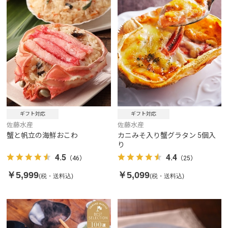
ギフト対応
ギフト対応
佐藤水産
佐藤水産
蟹と帆立の海鮮おこわ
カニみそ入り蟹グラタン 5個入
り
4.5
4.4
（46）
（25）
￥5,999
￥5,099
(税・送料込)
(税・送料込)