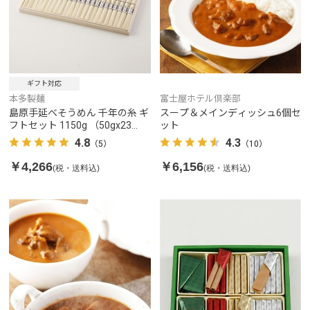
ギフト対応
本多製麺
富士屋ホテル倶楽部
島原手延べそうめん 千年の糸 ギ
スープ＆メインディッシュ6個セ
フトセット 1150g （50gx23
ット
束）
4.8
4.3
（5）
（10）
￥4,266
￥6,156
(税・送料込)
(税・送料込)