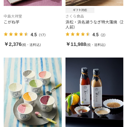
ギフト対応
中島大祥堂
さくら食品
こがね芋
浜松・浜名湖うなぎ特大蒲焼（2
人前）
4.5
4.5
（17）
（2）
￥2,376
￥11,988
(税・送料込)
(税・送料込)