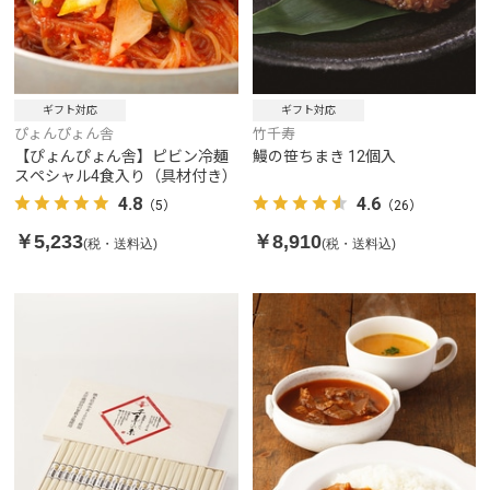
ギフト対応
ギフト対応
ぴょんぴょん舎
竹千寿
【ぴょんぴょん舎】ピビン冷麺
鰻の笹ちまき 12個入
スペシャル4食入り（具材付き）
4.8
4.6
（5）
（26）
￥5,233
￥8,910
(税・送料込)
(税・送料込)