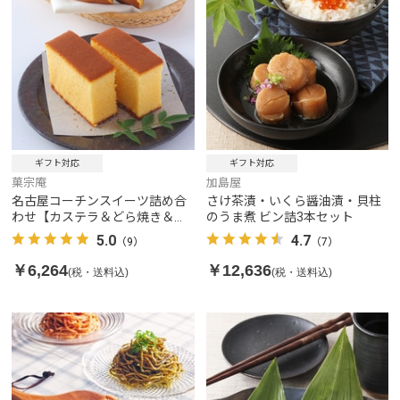
ギフト対応
ギフト対応
菓宗庵
加島屋
名古屋コーチンスイーツ詰め合
さけ茶漬・いくら醤油漬・貝柱
わせ【カステラ＆どら焼き＆ワ
のうま煮 ビン詰3本セット
ッフル】
5.0
4.7
（9）
（7）
￥6,264
￥12,636
(税・送料込)
(税・送料込)