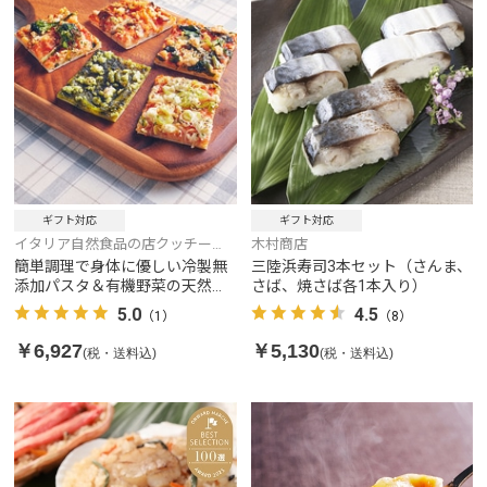
ギフト対応
ギフト対応
イタリア自然食品の店クッチー
木村商店
ナ・リナルド
簡単調理で身体に優しい冷製無
三陸浜寿司3本セット（さんま、
添加パスタ＆有機野菜の天然酵
さば、焼さば各1本入り）
母ピザセット(パスタ2食、ピザ5
5.0
4.5
（1）
（8）
枚入)
￥6,927
￥5,130
(税・送料込)
(税・送料込)