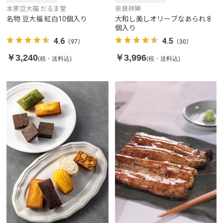
本家豆大福 だるま堂
奈良祥樂
名物 豆大福 紅白10個入り
大和し美しオリーブなあられ 8
個入り
4.6
4.5
（97）
（30）
￥3,240
￥3,996
(税・送料込)
(税・送料込)