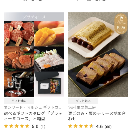
ギフト対応
ギフト対応
オンワード・マルシェ ギフトカタ
信州 里の菓工房
ログ
選べるギフトカタログ 「プラテ
栗ごのみ・栗のテリーヌ詰め合
ィーヌコース」＊箱型
わせ
5.0
4.6
（1）
（60）