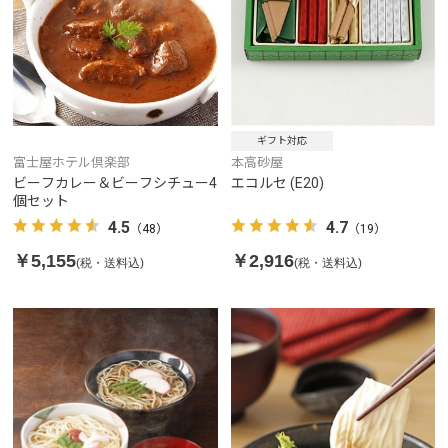
ギフト対応
富士屋ホテル倶楽部
本高砂屋
ビーフカレー＆ビーフシチュー4
エコルセ (E20)
個セット
4.5
4.7
（48）
（19）
￥5,155
￥2,916
(税・送料込)
(税・送料込)