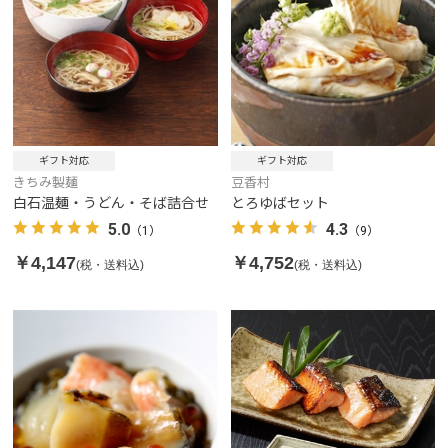
ギフト対応
ギフト対応
きちみ製麺
豆香村
白石温麺・うどん・そば詰合せ
とろゆばセット
5.0
4.3
（1）
（9）
￥4,147
￥4,752
(税・送料込)
(税・送料込)