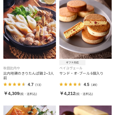
ギフト対応
秋田比内や
ベイユヴェール
比内地鶏のきりたんぽ鍋 2~3人
サンド・オ･ブール 6個入り
前
4.7
4.5
（13）
（49）
￥4,309
￥4,212
(税・送料込)
(税・送料込)