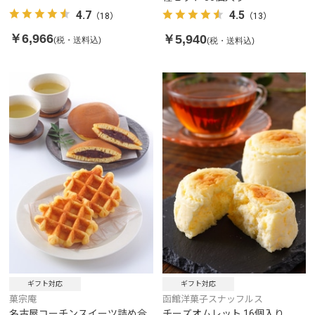
4.7
4.5
（18）
（13）
￥6,966
￥5,940
(税・送料込)
(税・送料込)
ギフト対応
ギフト対応
菓宗庵
函館洋菓子スナッフルス
名古屋コーチンスイーツ詰め合
チーズオムレット 16個入り