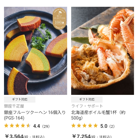
ギフト対応
ギフト対応
銀座千疋屋
ライフ・サポート
銀座フルーツクーヘン 16個入り
北海道産ボイル毛蟹1杯（約
(PGS-164)
500g）
4.4
5.0
（29）
（2）
￥3,564
￥7,254
(税・送料込)
(税・送料込)