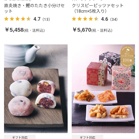
直炎焼き・鰹のたたき小分けセ
クリスピーピッツァセット
ット
（18cm×5枚入り）
4.7
4.6
（13）
（34）
￥5,458
￥5,670
(税・送料込)
(税・送料込)
ギフト対応
ギフト対応