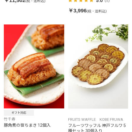
￥11,502
5.0
(税・送料込)
（1）
￥3,996
(税・送料込)
ギフト対応
竹千寿
FRUITS WAFFLE KOBE FRUWA
豚角煮の笹ちまき 12個入
フルーツワッフル 神戸フルワ 5
種セット 30個入り