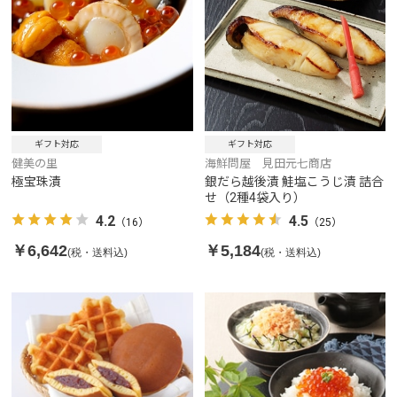
ギフト対応
ギフト対応
健美の里
海鮮問屋 見田元七商店
極宝珠漬
銀だら越後漬 鮭塩こうじ漬 詰合
せ（2種4袋入り）
4.2
4.5
（16）
（25）
￥6,642
￥5,184
(税・送料込)
(税・送料込)