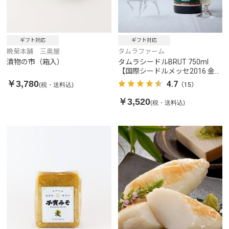
ギフト対応
ギフト対応
晩菊本舗 三奥屋
タムラファーム
漬物の市（箱入）
タムラシードルBRUT 750ml
【国際シードルメッセ2016 金賞
（ポムド－ル賞）受賞】
￥3,780
4.7
(税・送料込)
（15）
￥3,520
(税・送料込)