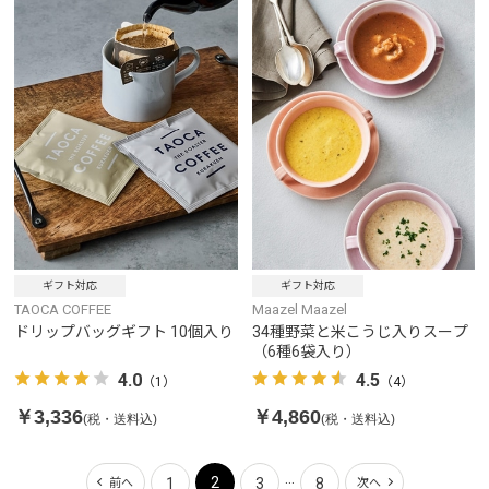
ギフト対応
ギフト対応
TAOCA COFFEE
Maazel Maazel
ドリップバッグギフト 10個入り
34種野菜と米こうじ入りスープ
（6種6袋入り）
4.0
4.5
（1）
（4）
￥3,336
￥4,860
(税・送料込)
(税・送料込)
...
2
1
3
8
前へ
次へ