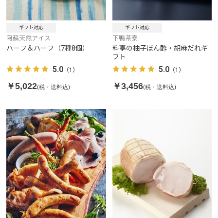
ギフト対応
ギフト対応
阿蘇天然アイス
下鴨茶寮
ハーフ＆ハーフ（7種8個）
料亭の柚子ぽん酢・胡麻だれギ
フト
5.0
5.0
（1）
（1）
￥5,022
￥3,456
(税・送料込)
(税・送料込)