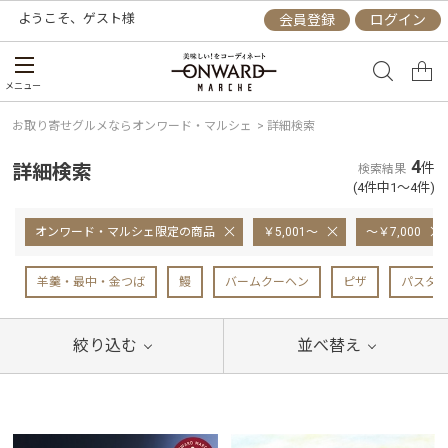
ようこそ、
ゲスト
様
会員登録
ログイン
メニュー
お取り寄せグルメならオンワード・マルシェ
>
詳細検索
4
詳細検索
件
検索結果
(4件中1～4件)
オンワード・マルシェ限定の商品
￥5,001～
～￥7,000
羊羹・最中・金つば
鰻
バームクーヘン
ピザ
パスタ
絞り込む
並べ替え