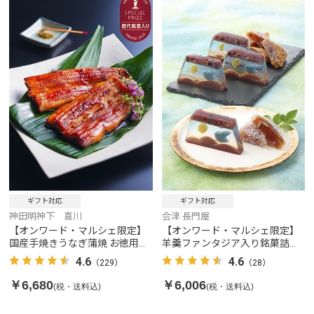
ギフト対応
ギフト対応
神田明神下 喜川
会津 長門屋
【オンワード・マルシェ限定】
【オンワード・マルシェ限定】
国産手焼きうなぎ蒲焼 お徳用セ
羊羹ファンタジア入り銘菓詰合
ット 2パック
せ
4.6
4.6
（229）
（28）
￥6,680
￥6,006
(税・送料込)
(税・送料込)