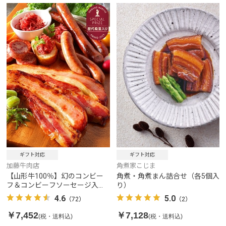
ギフト対応
ギフト対応
角煮家こじま
加藤牛肉店
角煮・角煮まん詰合せ（各5個入
【山形牛100％】幻のコンビー
り）
フ＆コンビーフソーセージ入り
極上セット
5.0
4.6
（2）
（72）
￥7,128
￥7,452
(税・送料込)
(税・送料込)