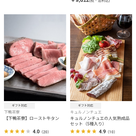
(税・送料込)
ギフト対応
ギフト対応
下鴨茶寮
キュルノンチュエ
【下鴨茶寮】ロースト牛タン
キュルノンチュエの人気熟成品
セット（5種入り）
4.0
4.9
（20）
（10）