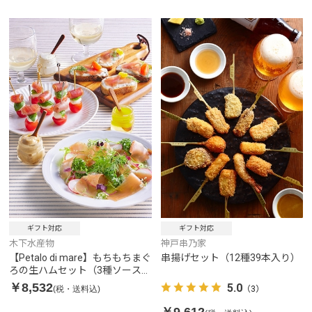
ギフト対応
ギフト対応
木下水産物
神戸串乃家
【Petalo di mare】もちもちまぐ
串揚げセット（12種39本入り）
ろの生ハムセット（3種ソース付
き）
￥8,532
5.0
(税・送料込)
（3）
￥9,612