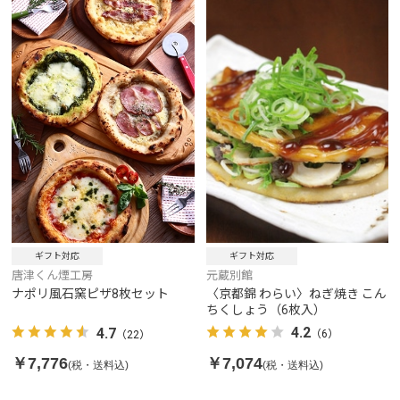
ギフト対応
ギフト対応
元蔵別館
唐津くん煙工房
〈京都錦 わらい〉ねぎ焼き こん
ナポリ風石窯ピザ8枚セット
ちくしょう（6枚入）
4.2
4.7
（6）
（22）
￥7,074
￥7,776
(税・送料込)
(税・送料込)