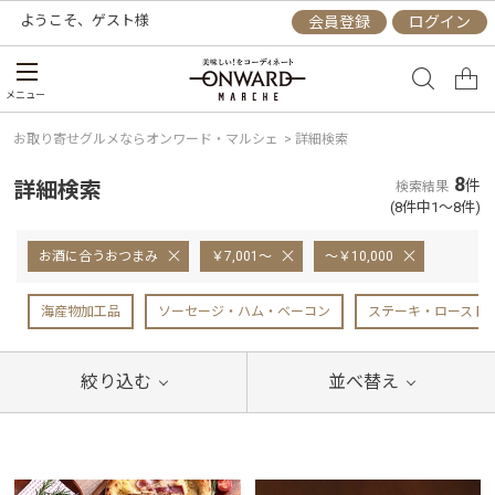
ようこそ、
ゲスト
様
会員登録
ログイン
メニュー
お取り寄せグルメならオンワード・マルシェ
>
詳細検索
8
詳細検索
件
検索結果
(8件中1～8件)
お酒に合うおつまみ
￥7,001～
～￥10,000
海産物加工品
ソーセージ・ハム・ベーコン
ステーキ・ロースト
絞り込む
並べ替え