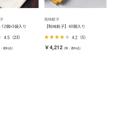
餃子
和味餃子
12個×3袋入り
【和味餃子】40個入り
4.5
4.2
（23）
（5）
￥4,212
税・送料込)
(税・送料込)