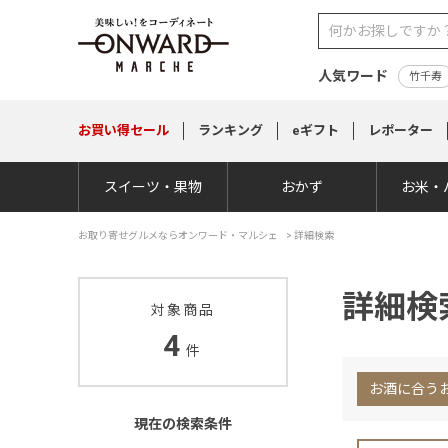
人気ワード
竹千寿
お買い得
セール
ランキング
eギフト
レポーター
スイーツ・果物
おかず
お米・
お取り寄せグルメならオンワード・マルシェ
>
詳細検索
詳細検
対象商品
4
件
お酒に合う
現在の検索条件