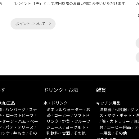
ら
「1ポイント=1円」として次回以降のお買い物にお使いいただけます。
ポイントについて
かず
ドリンク・お酒
雑貨
肉加工品
水・ドリンク
キッチン用品
肉
/
ハンバーグ
/
ステ
ミネラルウォーター
/
お
洋食器
/
和食器
/
グラ
キ・ローストビーフ
/
茶
/
コーヒー
/
ソフトド
ス・マグ・ポット・
ーセージ・ハム・ベー
リンク
/
野菜・フルーツ
/
箸・カトラリー
/
調
ン
/
パテ・テリーヌ
/
ジュース
/
ヨーグルト・
具
/
コーヒー用品
/
テ
ロッケ
/
丼もの
/
その
乳飲料
/
甘酒
/
その他
ー用品
/
その他