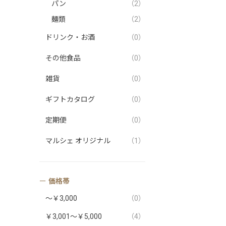
パン
（2）
麺類
（2）
ドリンク・お酒
（0）
その他食品
（0）
雑貨
（0）
ギフトカタログ
（0）
定期便
（0）
マルシェ オリジナル
（1）
価格帯
～￥3,000
（0）
￥3,001～￥5,000
（4）