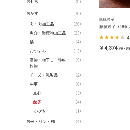
おせち
（0）
おかず
（70）
豚豚餃子
肉・肉加工品
（20）
豚豚餃子（48個
魚介・海産物加工品
（23）
4
鍋
（4）
￥4,374
(税・送
おつまみ
（13）
漬物・梅干し・珍味・
（9）
乾物
チーズ・乳製品
（2）
中華
（8）
点心
（3）
餃子
（4）
その他
（1）
お米・パン・麺
（4）