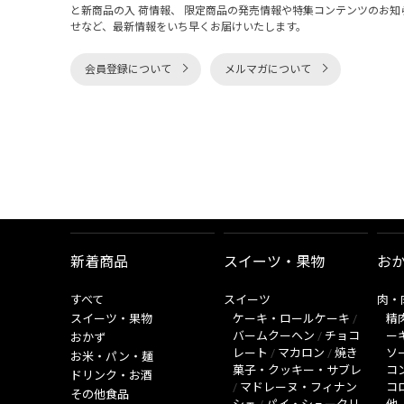
と新商品の入 荷情報、 限定商品の発売情報や特集コンテンツのお知
せなど、最新情報をいち早くお届けいたします。
会員登録について
メルマガについて
新着商品
スイーツ・果物
お
すべて
スイーツ
肉・
スイーツ・果物
ケーキ・ロールケーキ
/
精
バームクーヘン
/
チョコ
ー
おかず
レート
/
マカロン
/
焼き
ソ
お米・パン・麺
菓子・クッキー・サブレ
コ
ドリンク・お酒
/
マドレーヌ・フィナン
コ
その他食品