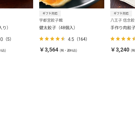
ギフト対応
ギフト対応
宇都宮餃子館
八王子 信念
入り）
健太餃子（48個入）
手作り肉餃子 
.0
4.5
（5）
（164）
￥3,564
￥3,240
料込)
(税・送料込)
(