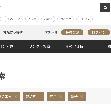
ハンバーグ
あられ
おかき
カステラ
モロゾフ
地域から探す
会員登録
ログイン
ゲスト 様
パン・麺
ドリンク・お酒
その他食品
索
おつまみ
おかず
中華
餃子