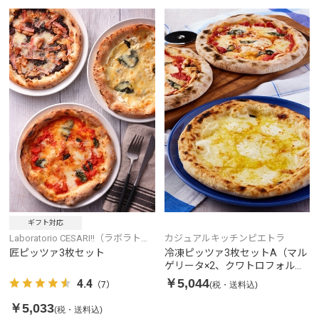
ギフト対応
Laboratorio CESARI!!（ラボラトリ
カジュアルキッチンピエトラ
オチェザリ）
匠ピッツァ3枚セット
冷凍ピッツァ3枚セットA（マル
ゲリータ×2、クワトロフォルマ
ッジ×1）
￥5,044
4.4
(税・送料込)
（7）
￥5,033
(税・送料込)