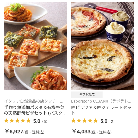
ギフト対応
イタリア自然食品の店クッチー
Laboratorio CESARI!!（ラボラトリ
ナ・リナルド
オチェザリ）
手作り無添加パスタ＆有機野菜
匠ピッツァ＆匠ジェラートセッ
の天然酵母ピザセット (パスタ2
ト
食、ピザ5枚入)
5.0
5.0
（5）
（2）
￥6,927
￥4,033
(税・送料込)
(税・送料込)