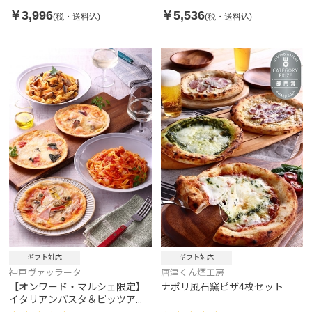
￥3,996
￥5,536
(税・送料込)
(税・送料込)
ギフト対応
ギフト対応
神戸ヴァッラータ
唐津くん煙工房
【オンワード・マルシェ限定】
ナポリ風石窯ピザ4枚セット
イタリアンパスタ＆ピッツアセ