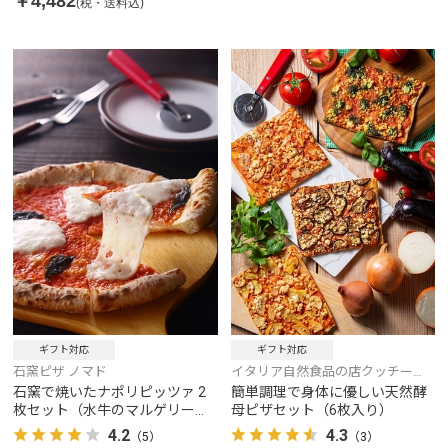
￥4,482
(税・送料込)
ギフト対応
ギフト対応
石窯ピザ ノマド
イタリア自然食品の店クッチー
ナ・リナルド
石窯で焼いたナポリピッツァ 2
簡単調理で身体に優しい天然酵
枚セット（水牛のマルゲリー
母ピザセット（6枚入り）
タ）
4.2
4.3
（5）
（3）