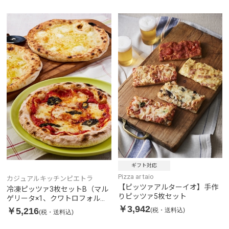
ギフト対応
Pizza ar taio
カジュアルキッチンピエトラ
【ピッツァアルターイオ】手作
冷凍ピッツァ3枚セットB（マル
りピッツァ5枚セット
ゲリータ×1、クワトロフォルマ
ッジ×2）
￥3,942
￥5,216
(税・送料込)
(税・送料込)