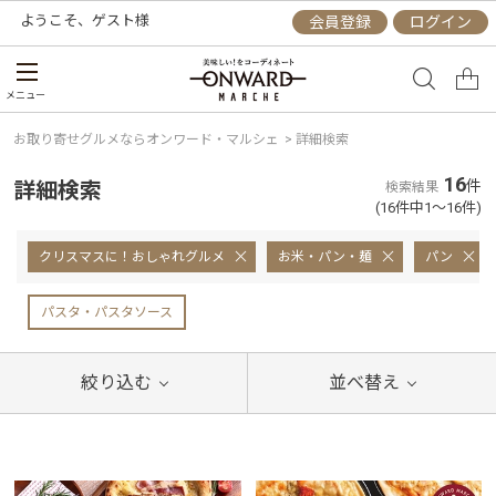
ようこそ、
ゲスト
様
会員登録
ログイン
メニュー
お取り寄せグルメならオンワード・マルシェ
>
詳細検索
16
詳細検索
件
検索結果
(16件中1～16件)
クリスマスに！おしゃれグルメ
お米・パン・麺
パン
パスタ・パスタソース
絞り込む
並べ替え