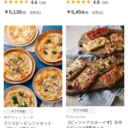
ット（2人前）
4.6
4.8
（24）
（93）
￥5,130
￥5,454
(税・送料込)
(税・送料込)
ギフト対応
ギフト対応
Pizza ar taio
神戸ヴァッラータ
【ピッツァアルターイオ】手作
クリスピーピッツァセット
りピッツァ8枚セット