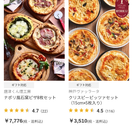
ギフト対応
ギフト対応
唐津くん煙工房
神戸ヴァッラータ
ナポリ風石窯ピザ8枚セット
クリスピーピッツァセット
（15cm×5枚入り）
4.7
4.5
（22）
（116）
￥7,776
￥3,510
(税・送料込)
(税・送料込)